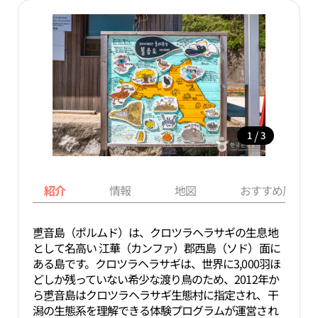
/
1
3
紹介
情報
地図
おすすめ周辺ス
乶音島（ポルムド）は、クロツラヘラサギの生息地
として名高い 江華（カンファ）郡西島（ソド）面に
ある島です。クロツラヘラサギは、世界に3,000羽ほ
どしか残っていない希少な渡り鳥のため、2012年か
ら乶音島はクロツラヘラサギ生態村に指定され、干
潟の生態系を理解できる体験プログラムが運営され