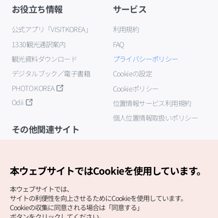
お役立ち情報
サービス
公式アプリ「VISITKOREA」
利用規約
1330観光通訳案内
FAQ
観光資料ダウンロード
プライバシーポリシー
デジタルブック／電子書籍
Cookieの設定
PHOTO KOREA
Cookieポリシー
Odii
位置情報サービス利用規約
個人位置情報取扱いポリシー
その他関連サイト
韓国観光公社
K-MICE
本ウェブサイトではCookieを使用しています。
本ウェブサイトでは、
サイトの利便性を向上させるためにCookieを使用しています。
Cookieの収集に同意される場合は「同意する」
ボタンをクリックしてください。