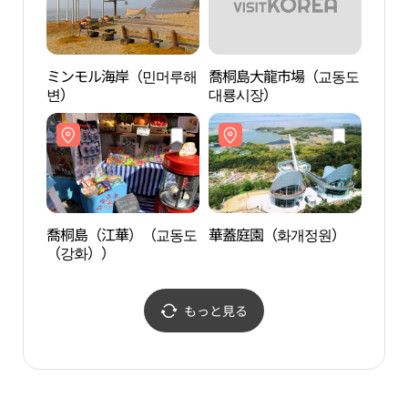
ミンモル海岸（민머루해
喬桐島大龍市場（교동도
喬桐
변）
대룡시장）
（강
喬桐島（江華）（교동도
華蓋庭園（화개정원）
席毛
（강화））
もっと見る