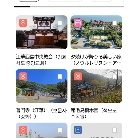
江華西島中央教会（강화
夕焼けが降りる美しい家
江華
서도 중앙교회）
（ノウルレリヌン・アル
서도 
ムダウンジプ） （노을
내리는아름다운집）
普門寺（江華）（보문사
席毛島樹木園（석모도
席毛
（강화））
수목원）
수목