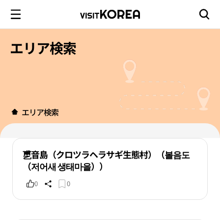
エリア検索
エリア検索
乶音島（クロツラヘラサギ生態村）（볼음도
（저어새 생태마을））
0
0