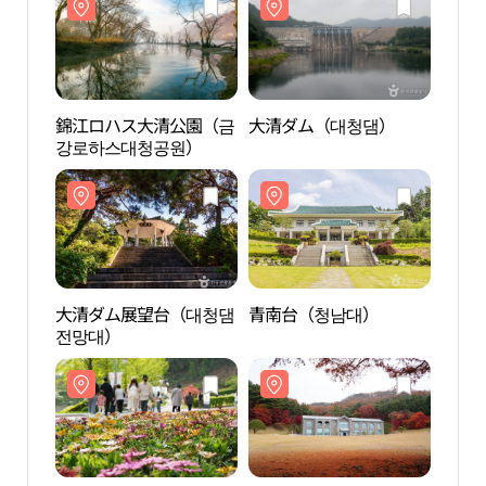
錦江ロハス大清公園（금
大清ダム（대청댐）
錦江
강로하스대청공원）
강로
大清ダム展望台（대청댐
青南台（청남대）
大清
전망대）
전망