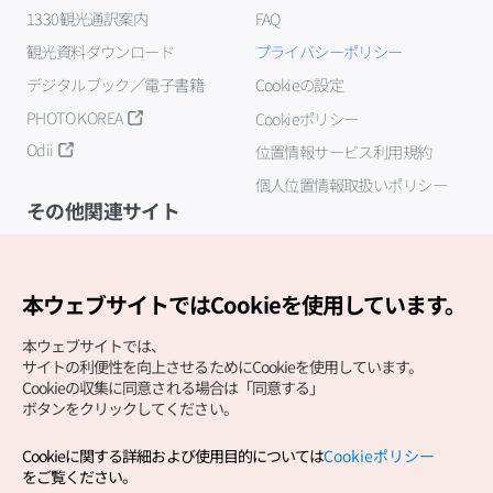
1330観光通訳案内
FAQ
観光資料ダウンロード
プライバシーポリシー
デジタルブック／電子書籍
Cookieの設定
PHOTO KOREA
Cookieポリシー
Odii
位置情報サービス利用規約
個人位置情報取扱いポリシー
その他関連サイト
韓国観光公社
K-MICE
本ウェブサイトではCookieを使用しています。
本ウェブサイトでは、
サイトの利便性を向上させるためにCookieを使用しています。
Cookieの収集に同意される場合は「同意する」
ボタンをクリックしてください。
Cookieに関する詳細および使用目的については
Cookieポリシー
Copyright (c) Korea Tourism Organization All Rights
をご覧ください。