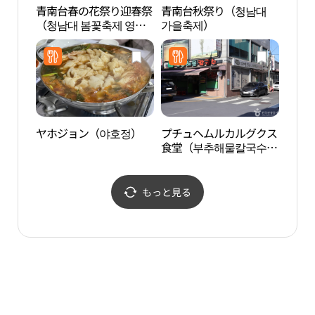
青南台春の花祭り迎春祭
青南台秋祭り（청남대
文義
（청남대 봄꽃축제 영춘
가을축제）
화재
제）
ヤホジョン（야호정）
プチュヘムルカルグクス
大田 
食堂（부추해물칼국수식
족산
당）
もっと見る