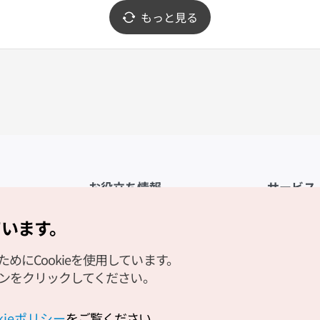
もっと見る
お役立ち情報
サービス
公式アプリ「VISITKOREA」
利用規約
ています。
1330観光通訳案内
FAQ
にCookieを使用しています。
観光資料ダウンロード
プライバシ
タンをクリックしてください。
デジタルブック／電子書籍
Cookieの
PHOTO KOREA
Cookieポ
okieポリシー
をご覧ください。