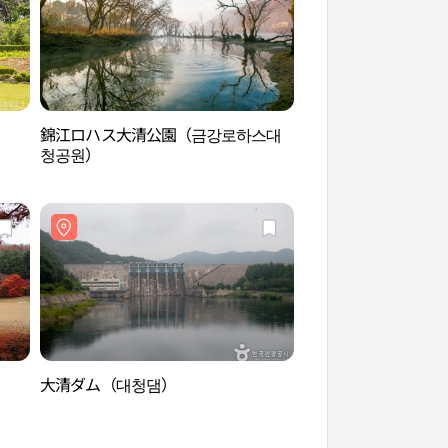
錦江ロハス大清公園（금강로하스대
マルバヤナギ群生地
청공원）
락지）
）
大清ダム（대청댐）
大清ダム展望台（대