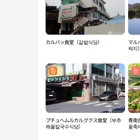
カルバッ食堂（갈밭식당）
マル
락지
プチュヘムルカルグクス食堂（부추
青南
해물칼국수식당）
꽃축