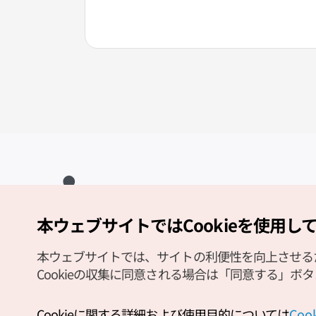
本ウェブサイトではCookieを使用し
Copyright (c) Korea Tourism Organization All Rights Reserved.
サイトエラー報告
公式メール
japanese@knto.or.kr
本ウェブサイトでは、サイトの利便性を向上させるため
Cookieの収集に同意される場合は「同意する」ボ
Cookieに関する詳細および使用目的については
Co