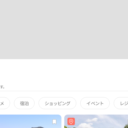
す。
メ
宿泊
ショッピング
イベント
レ