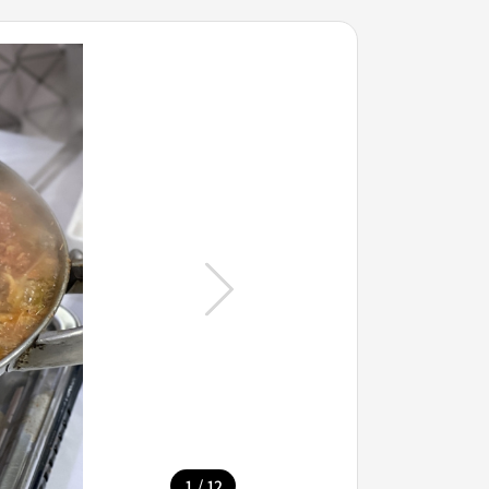
/
1
12