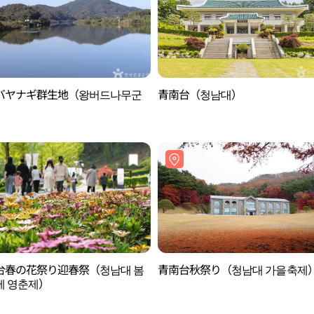
バヤナギ群生地（왕버드나무군
青南台（청남대）
）
台春の花祭り迎春祭（청남대 봄
青南台秋祭り（청남대 가을축제
제 영춘제）