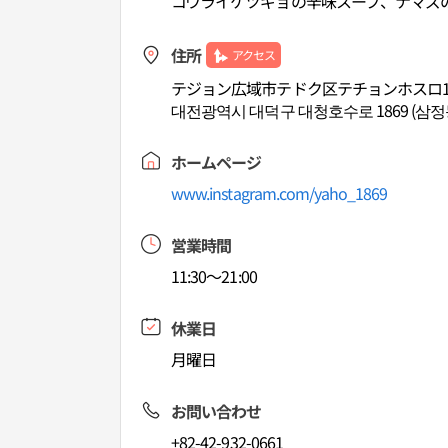
コウライケツギョの辛味スープ、ナマズ
住所
アクセス
テジョン広域市テドク区テチョンホスロ18
대전광역시 대덕구 대청호수로 1869 (삼정
ホームページ
www.instagram.com/yaho_1869
営業時間
11:30～21:00
休業日
月曜日
お問い合わせ
+82-42-932-0661