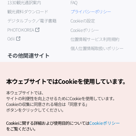
1330観光通訳案内
FAQ
観光資料ダウンロード
プライバシーポリシー
デジタルブック／電子書籍
Cookieの設定
PHOTO KOREA
Cookieポリシー
Odii
位置情報サービス利用規約
個人位置情報取扱いポリシー
その他関連サイト
韓国観光公社
K-MICE
本ウェブサイトではCookieを使用しています。
本ウェブサイトでは、
サイトの利便性を向上させるためにCookieを使用しています。
Cookieの収集に同意される場合は「同意する」
ボタンをクリックしてください。
Cookieに関する詳細および使用目的については
Cookieポリシー
Copyright (c) Korea Tourism Organization All Rights
をご覧ください。
Reserved.