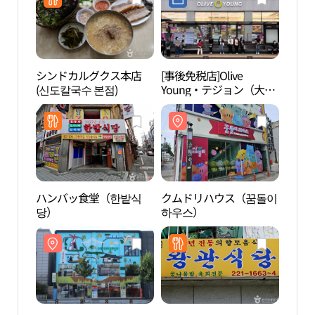
シンドカルグクス本店
[事後免税店]Olive
クム
(신도칼국수 본점)
Young・テジョン（大
하우
田）駅店(올리브영 대전
역점)
ハンバッ食堂（한밭식
クムドリハウス（꿈돌이
ハン
당）
하우스）
밭교