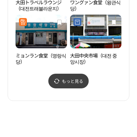
大田トラベルラウンジ
ワングァン食堂（왕관식
大興
（대전트래블라운지）
당）
（대
리）
ミョンラン食堂（명랑식
大田中央市場（대전 중
ハン
당）
앙시장）
밭종
もっと見る