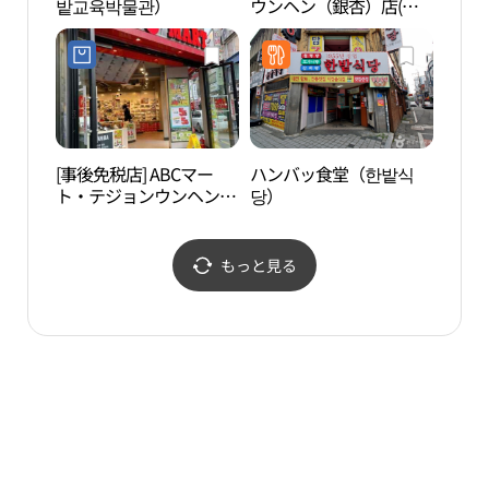
밭교육박물관）
ウンヘン（銀杏）店(나
ウル
이키 은행점)
（솔
[事後免税店] ABCマー
ハンバッ食堂（한밭식
ハン
ト・テジョンウンヘン
당）
밭종
（大田銀杏）店(ABC마트
SP 대전은행점)
もっと見る