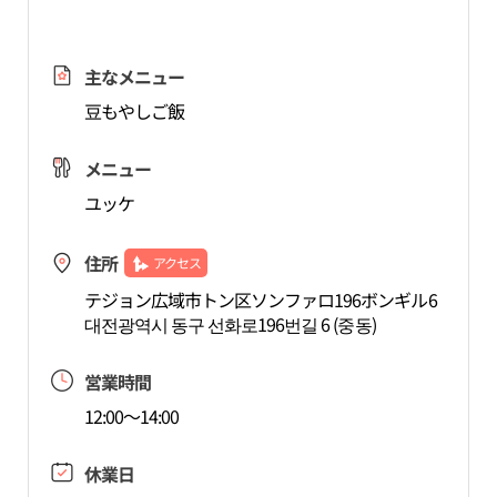
主なメニュー
豆もやしご飯
メニュー
ユッケ
住所
アクセス
テジョン広域市トン区ソンファロ196ボンギル6
대전광역시 동구 선화로196번길 6 (중동)
営業時間
12:00～14:00
休業日