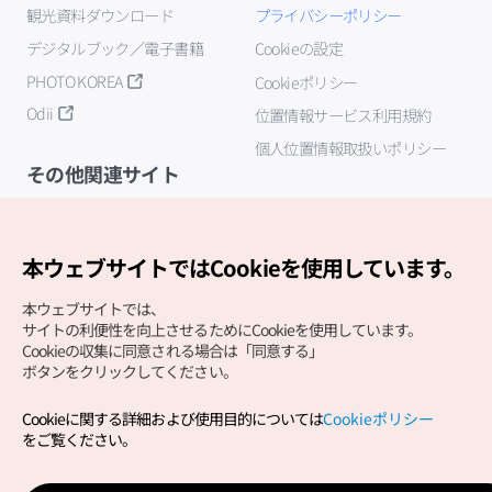
観光資料ダウンロード
プライバシーポリシー
デジタルブック／電子書籍
Cookieの設定
PHOTO KOREA
Cookieポリシー
Odii
位置情報サービス利用規約
個人位置情報取扱いポリシー
その他関連サイト
韓国観光公社
K-MICE
本ウェブサイトではCookieを使用しています。
本ウェブサイトでは、
サイトの利便性を向上させるためにCookieを使用しています。
Cookieの収集に同意される場合は「同意する」
ボタンをクリックしてください。
Cookieに関する詳細および使用目的については
Cookieポリシー
Copyright (c) Korea Tourism Organization All Rights
をご覧ください。
Reserved.
サイトエラー報告
公式メール