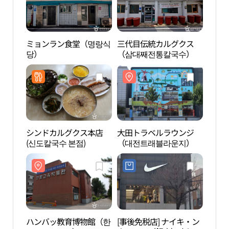
ミョンラン食堂（명랑식
三代目伝統カルグクス
大田
당）
（삼대째전통칼국수）
（대
シンドカルグクス本店
大田トラベルラウンジ
クム
(신도칼국수 본점)
（대전트래블라운지）
하우
ハンバッ教育博物館（한
[事後免税店] ナイキ・ン
鉄道