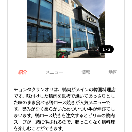
/
1
2
紹介
メニュー
情報
地図
チョンタクサンオリは、鴨肉がメインの韓国料理店
です。味付けした鴨肉を鉄板で焼いてあっさりとし
た味のまま食べる鴨ロース焼きが人気メニューで
す。臭みがなく柔らかいためついつい手が伸びてし
まいます。鴨ロース焼きを注文するとピリ辛の鴨肉
スープが一緒に供されるので、脂っこくなく鴨料理
を楽しむことができます。