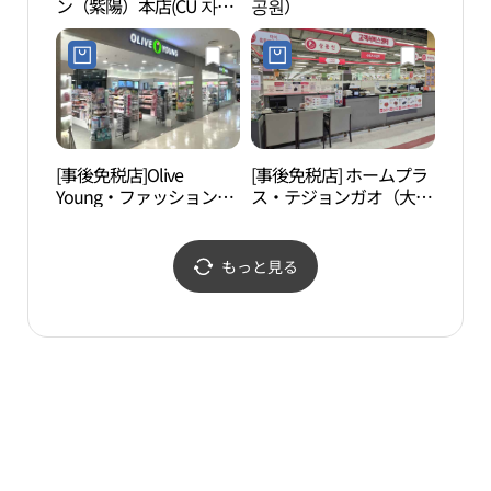
ン（紫陽）本店(CU 자양
공원）
하우
본점)
[事後免税店]Olive
[事後免税店] ホームプラ
ハン
Young・ファッションア
ス・テジョンガオ（大田
밭종
イランドテジョン（大
加午）店(홈플러스 대전
田）店(올리브영 패션아
가오점)
일랜드대전점)
もっと見る