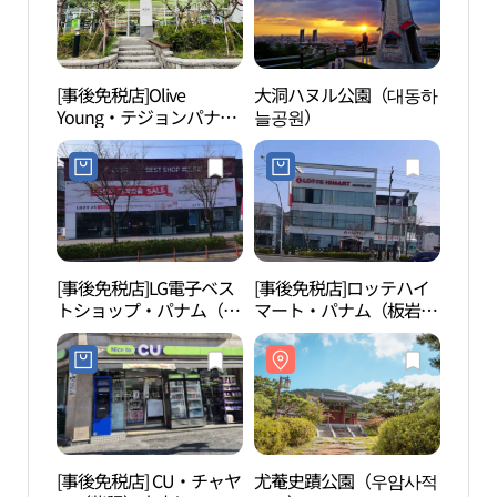
[事後免税店]Olive
大洞ハヌル公園（대동하
大洞
Young・テジョンパナム
늘공원）
늘공
（大田板岩）店(올리브
영 대전판암점)
[事後免税店]LG電子ベス
[事後免税店]ロッテハイ
食蔵
トショップ・パナム（板
マート・パナム（板岩）
展望
岩）店(LG전자 베스트샵
店(롯데하이마트 판암점)
공원
판암점)
[事後免税店] CU・チャヤ
尤菴史蹟公園（우암사적
クム