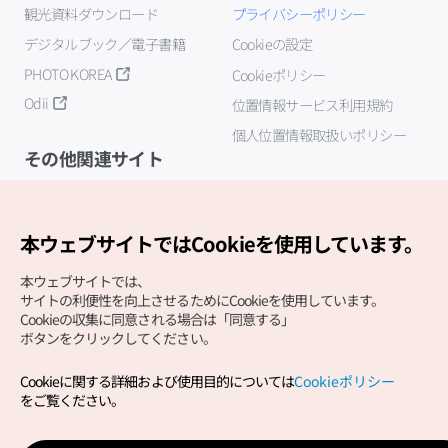
観光資料ダウンロード
プライバシーポリシー
デジタルブック／電子書籍
Cookieの設定
PHOTO KOREA
Cookieポリシー
Odii
位置情報サービス利用規約
個人位置情報取扱いポリシー
その他関連サイト
韓国観光公社
K-MICE
本ウェブサイトではCookieを使用しています。
本ウェブサイトでは、
サイトの利便性を向上させるためにCookieを使用しています。
Cookieの収集に同意される場合は「同意する」
ボタンをクリックしてください。
Cookieに関する詳細および使用目的については
Cookieポリシー
Copyright (c) Korea Tourism Organization All Rights
をご覧ください。
Reserved.
サイトエラー報告
公式メール