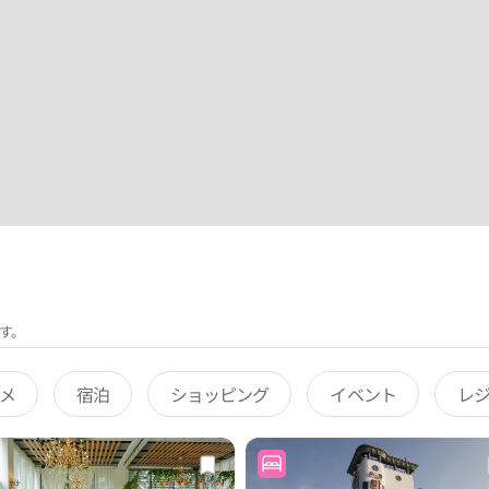
す。
メ
宿泊
ショッピング
イベント
レ