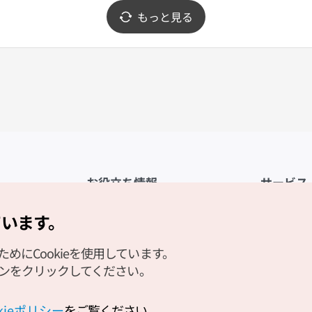
もっと見る
お役立ち情報
サービス
公式アプリ「VISITKOREA」
利用規約
ています。
1330観光通訳案内
FAQ
にCookieを使用しています。
観光資料ダウンロード
プライバシ
タンをクリックしてください。
デジタルブック／電子書籍
Cookieの
PHOTO KOREA
Cookieポ
okieポリシー
をご覧ください。