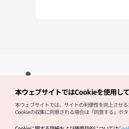
本ウェブサイトではCookieを使用し
Copyright (c) Korea Tourism Organization All Rights Reserved.
サイトエラー報告
公式メール
japanese@knto.or.kr
本ウェブサイトでは、サイトの利便性を向上させるため
Cookieの収集に同意される場合は「同意する」ボ
Cookieに関する詳細および使用目的については
Co