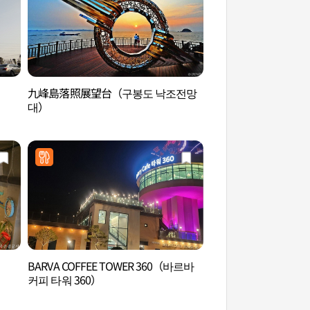
）
九峰島落照展望台（구봉도 낙조전망
アカシデ群生地（서
대）
군락지）
BARVA COFFEE TOWER 360（바르바
パンアモリ海水浴場
커피 타워 360）
욕장）