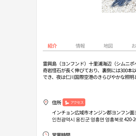
紹介
情報
地図
霊興島（ヨンフンド）十里浦海辺（シムニポ
奇岩怪石が長く伸びており、裏側には300
でき、夜は仁川国際空港のきらびやかな照明
住所
アクセス
インチョン広域市オンジン郡ヨンフン面ヨン
인천광역시 옹진군 영흥면 영흥북로 420-2
営業時間