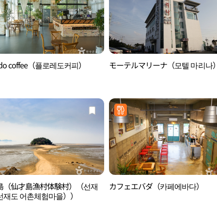
redo coffee（플로레도커피）
モーテルマリーナ（모텔 마리나
島（仙才島漁村体験村）（선재
カフェエバダ（카페에바다）
선재도 어촌체험마을））