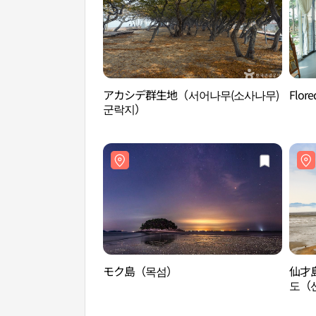
アカシデ群生地（서어나무(소사나무)
Flo
군락지）
モク島（목섬）
仙才
도（