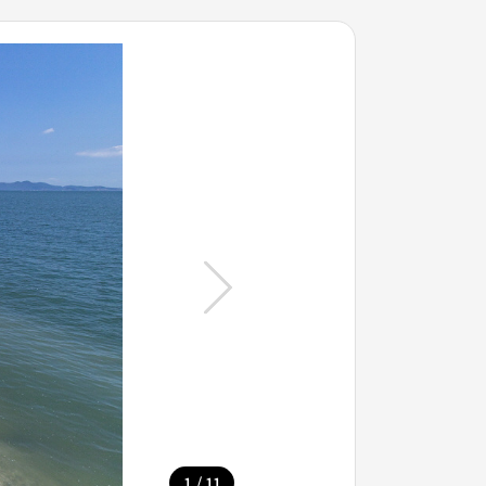
/
1
11