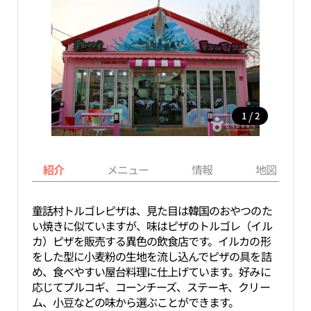
/
1
2
紹介
メニュー
情報
地図
童話村トルゴレピザは、見た目は韓国のおやつのた
い焼きに似ていますが、味はピザのトルゴレ（イル
カ）ピザを販売する異色の飲食店です。イルカの形
をした型に小麦粉の生地を流し込んでピザの具を詰
め、食べやすい屋台料理に仕上げています。好みに
応じてプルコギ、コーンチーズ、ステーキ、クリー
ム、小豆などの味から選ぶことができます。