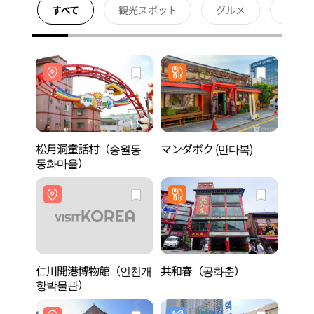
すべて
観光スポット
グルメ
宿泊
松月洞童話村（송월동
マンダボク (만다복)
松月
동화마을）
동화
仁川開港博物館（인천개
共和春（공화춘）
中区
항박물관）
생활