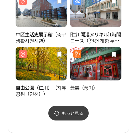
中区生活史展示館（중구
[仁川開港ヌリキル]1時間
ジャ
생활사전시관）
コース（[인천 개항 누리
（짜
길] 1시간 코스）
自由公園（仁川）（자유
豊美（풍미）
韓中
공원（인천））
もっと見る