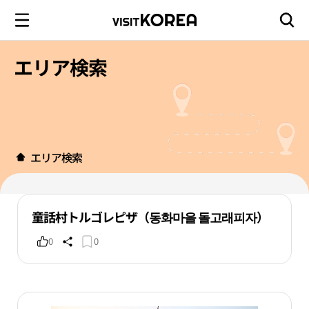
エリア検索
エリア検索
童話村トルゴレピザ（동화마을 돌고래피자）
0
0