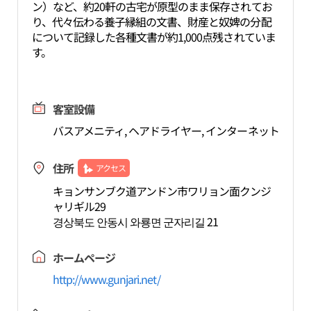
ン）など、約20軒の古宅が原型のまま保存されてお
り、代々伝わる養子縁組の文書、財産と奴婢の分配
について記録した各種文書が約1,000点残されていま
す。
客室設備
バスアメニティ, ヘアドライヤー, インターネット
住所
アクセス
キョンサンブク道アンドン市ワリョン面クンジ
ャリギル29
경상북도 안동시 와룡면 군자리길 21
ホームページ
http://www.gunjari.net/