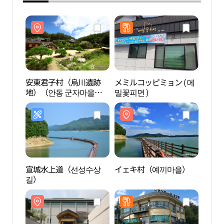
安東君子村（烏川遺跡
メミルコッピミョン ( 메
安東
地）（안동 군자마을
밀꽃피면 )
地）
（오천유적지））
（오
宣城水上道（선성수상
イェキ村（예끼마을）
儒教
길）
화박