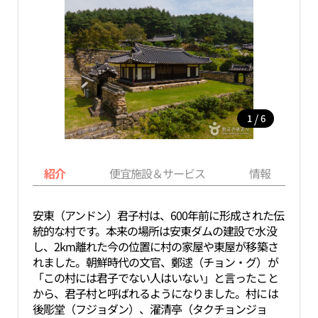
/
1
6
紹介
便宜施設＆サービス
情報
安東（アンドン）君子村は、600年前に形成された伝
統的な村です。本来の場所は安東ダムの建設で水没
し、2km離れた今の位置に村の家屋や東屋が移築さ
れました。朝鮮時代の文官、鄭逑（チョン・グ）が
「この村には君子でない人はいない」と言ったこと
から、君子村と呼ばれるようになりました。村には
後彫堂（フジョダン）、濯清亭（タクチョンジョ