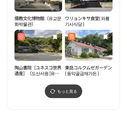
儒教文化博物館（유교문
ワリョンキサ食堂( 와룡
洛江
화박물관）
기사식당 )
물길
陶山書院［ユネスコ世界
東岳コルクムゼガーデン
安東
遺産］（도산서원 [유네
( 동악골금재가든 )
촌）
스코 세계유산]）
もっと見る