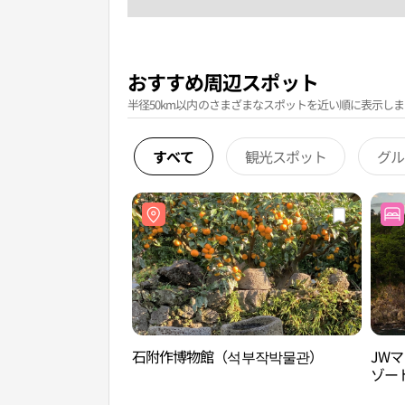
おすすめ周辺スポット
半径50km以内のさまざまなスポットを近い順に表示しま
すべて
観光スポット
グル
石附作博物館（석부작박물관）
JW
ゾート
트 & 