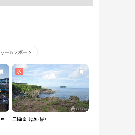
ジャー＆スポーツ
레브
三梅峰（삼매봉）
石附作博物館（석부