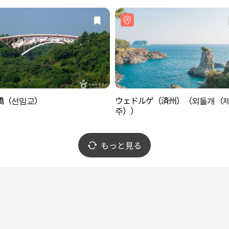
橋（선임교）
ウェドルゲ（済州）（외돌개（
주））
もっと見る