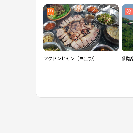
フクドンヒャン（흑돈향）
仙臨