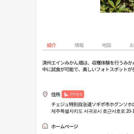
紹介
情報
地図
済州エインみかん畑は、収穫体験を行うみか
中に試食が可能で、美しいフォトスポットが
住所
アクセス
チェジュ特別自治道ソギポ市ホグンソホロ2
제주특별자치도 서귀포시 호근서호로 20-14
ホームページ