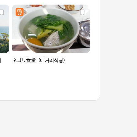
제
ネゴリ食堂（네거리식당）
ウェドルゲ（済州）
주））