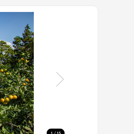
/
1
15