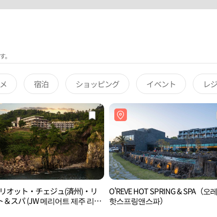
す。
メ
宿泊
ショッピング
イベント
レ
マリオット・チェジュ(済州)・リ
O'REVE HOT SPRING & SPA（오
＆スパ (JW 메리어트 제주 리조
핫스프링앤스파）
스파)