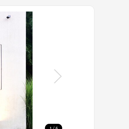
/
1
6