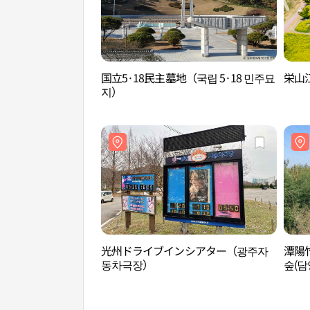
国立5·18民主墓地（국립 5·18 민주묘
栄山
지）
光州ドライブインシアター（광주자
潭陽
동차극장）
숲(담