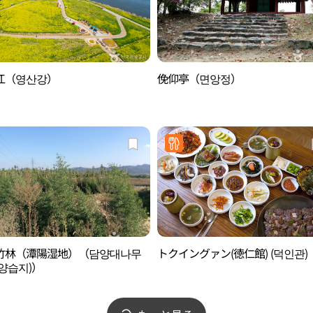
江（영산강）
俛仰亭（면앙정）
竹林（潭陽湿地）（담양대나무
トクイングァン(徳仁館) (덕인관)
양습지)）