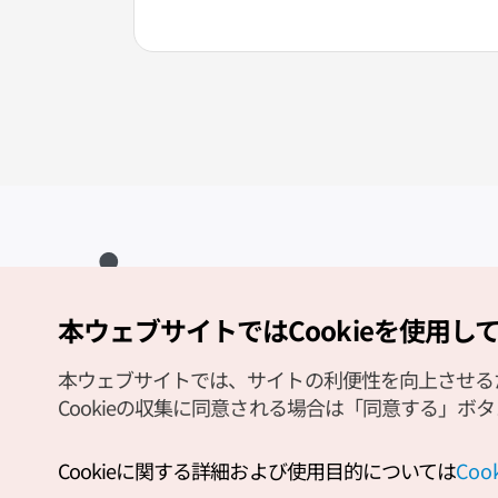
本ウェブサイトではCookieを使用し
Copyright (c) Korea Tourism Organization All Rights Reserved.
サイトエラー報告
公式メール
japanese@knto.or.kr
本ウェブサイトでは、サイトの利便性を向上させるため
Cookieの収集に同意される場合は「同意する」ボ
Cookieに関する詳細および使用目的については
Co