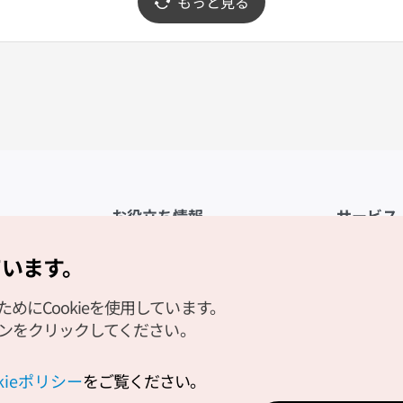
もっと見る
お役立ち情報
サービス
公式アプリ「VISITKOREA」
利用規約
ています。
1330観光通訳案内
FAQ
にCookieを使用しています。
観光資料ダウンロード
プライバシ
タンをクリックしてください。
デジタルブック／電子書籍
Cookieの
PHOTO KOREA
Cookieポ
okieポリシー
をご覧ください。
Odii
位置情報サ