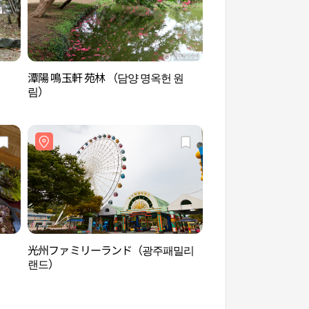
潭陽 鳴玉軒 苑林 （담양 명옥헌 원
国立5·18民主墓地（
림）
지）
光州ファミリーランド（광주패밀리
光州ドライブインシ
랜드）
동차극장）