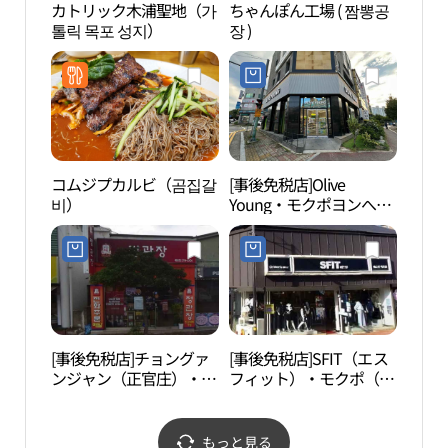
カトリック木浦聖地（가
ちゃんぽん工場 ( 짬뽕공
露積
톨릭 목포 성지）
장 )
コムジプカルビ（곰집갈
[事後免税店]Olive
儒達
비）
Young・モクポヨンへ
조각
（木浦龍海）店(올리브
영 목포용해점)
[事後免税店]チョングァ
[事後免税店]SFIT（エス
木浦
ンジャン（正官庄）・ブ
フィット）・モクポ（木
（목
クハン（北港）店(정관
浦）店(에스핏 목포점)
장 북항점)
もっと見る