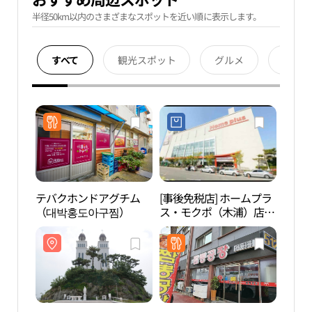
半径50km以内のさまざまなスポットを近い順に表示します。
すべて
観光スポット
グルメ
宿泊
テバクホンドアグチム
[事後免税店] ホームプラ
カト
（대박홍도아구찜）
ス・モクポ（木浦）店
톨릭 
(홈플러스 목포점)