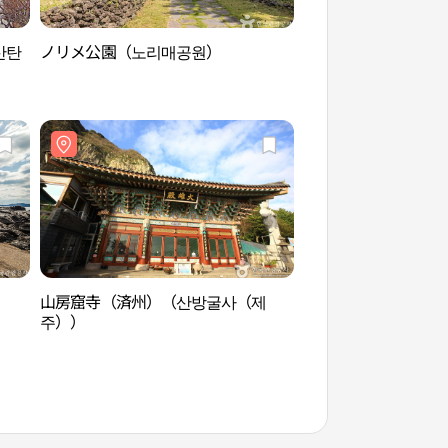
산탄
ノリメ公園（노리매공원）
大静郷校（대정향교
山房窟寺（済州）（산방굴사（제
山房山（済州）（산
주））