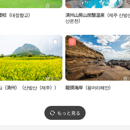
郷校（대정향교）
済州山房山炭酸温泉（제주 산방
산온천）
山（済州）（산방산（제주））
龍頭海岸（용머리해안）
もっと見る