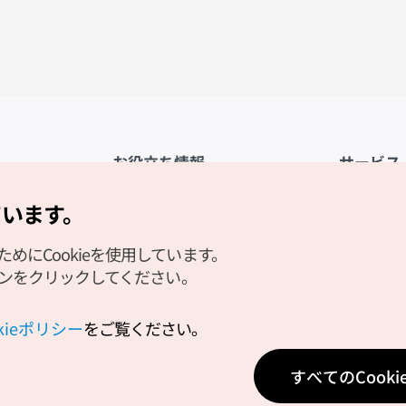
お役立ち情報
サービス
公式アプリ「VISITKOREA」
利用規約
ています。
1330観光通訳案内
FAQ
にCookieを使用しています。
観光資料ダウンロード
プライバシ
タンをクリックしてください。
デジタルブック／電子書籍
Cookieの
PHOTO KOREA
Cookieポ
okieポリシー
をご覧ください。
Odii
位置情報サ
すべてのCook
個人位置情