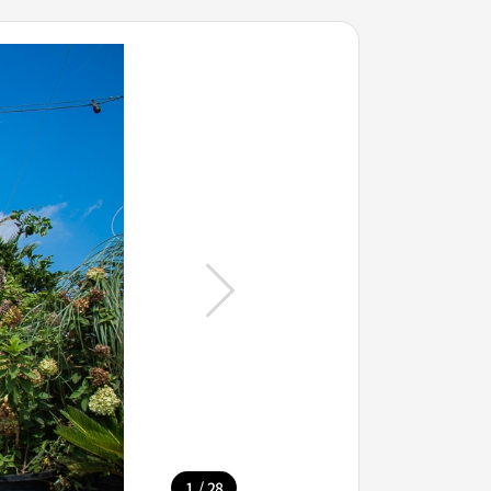
/
1
28