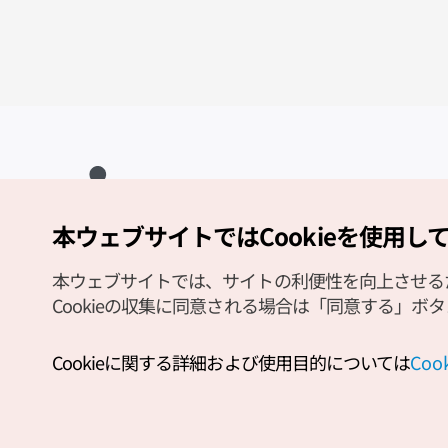
本ウェブサイトではCookieを使用し
Copyright (c) Korea Tourism Organization All Rights Reserved.
サイトエラー報告
公式メール
japanese@knto.or.kr
本ウェブサイトでは、サイトの利便性を向上させるため
Cookieの収集に同意される場合は「同意する」ボ
Cookieに関する詳細および使用目的については
Co