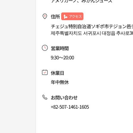
アメリカーノ、みかんジュース
住所
アクセス
チェジュ特別自治道ソギポ市テジョン邑チュ
제주특별자치도 서귀포시 대정읍 추사로36번
営業時間
9:30～20:00
休業日
年中無休
お問い合わせ
+82-507-1461-1605