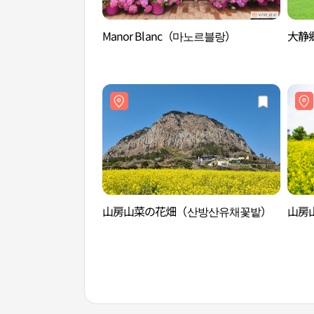
Manor Blanc（마노르블랑）
大静
山房山菜の花畑（산방산유채꽃밭）
山房