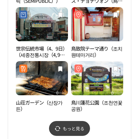
릭（SEMIPUBLIC））
ス・チョチウォン（鳥致
공원
院）店(홈플러스 조치원
점)
世宗伝統市場（4、9日）
鳥致院テーマ通り（조치
鶴林
（세종전통시장（4, 9
원테마거리）
（세
일））
山荘ガーデン（산장가
鳥川蓮花公園（조천연꽃
五松
든）
공원）
원）
もっと見る