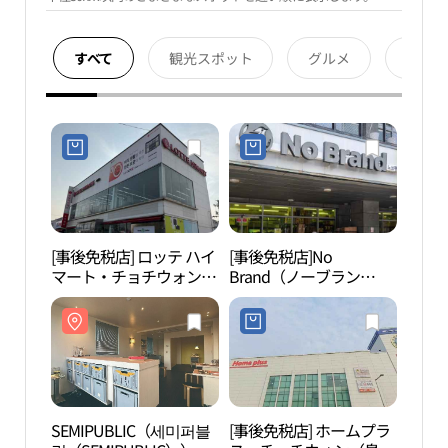
すべて
観光スポット
グルメ
宿泊
[事後免税店] ロッテ ハイ
[事後免税店]No
SEM
マート・チョチウォン
Brand（ノーブラン
릭（S
（鳥致院）店(롯데하이
ド）・セジョンジョチウ
마트 조치원점)
ォン（世宗鳥致院）店
(노브랜드 세종조치원점)
SEMIPUBLIC（세미퍼블
[事後免税店] ホームプラ
鳥川