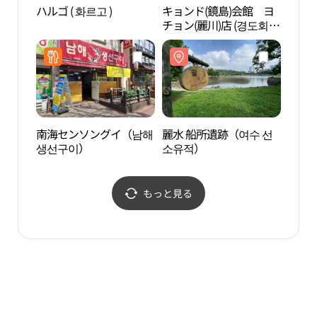
ハルゴ ( 화르고 )
キョンド(鏡島)会館 ヨ
霊鷲
チョン(麗川)店 (경도회관
（여
여천점)
南海センソングイ（남해
麗水 船所遺跡（여수 선
蘇湖
생선구이）
소유적）
동다
もっと見る