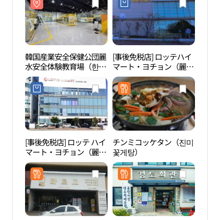
韓国産業安全保健公団麗
[事後免税店] ロッテハイ
韓国
水安全体験教育場（한국
マート・ヨチョン（麗
水安
산업안전보건공단 여수
川）ロッテマート店(롯
산업
안전체험교육장）
데하이마트 여천롯데마
안전
트점)
[事後免税店] ロッテ ハイ
チンミコッケタン（진미
興国
マート・ヨチョン（麗
꽃게탕）
（여
川）店(롯데하이마트 여
천점)