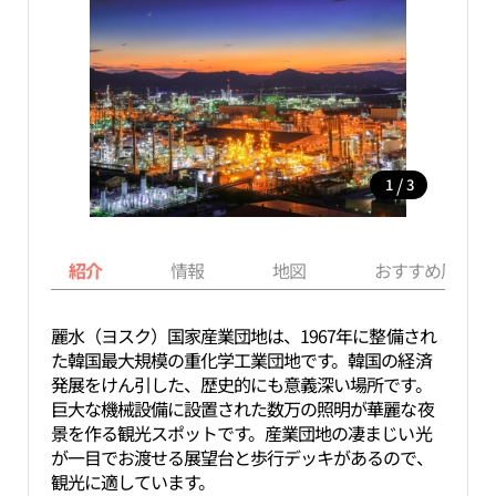
/
1
3
紹介
情報
地図
おすすめ周辺ス
麗水（ヨスク）国家産業団地は、1967年に整備され
た韓国最大規模の重化学工業団地です。韓国の経済
発展をけん引した、歴史的にも意義深い場所です。
巨大な機械設備に設置された数万の照明が華麗な夜
景を作る観光スポットです。産業団地の凄まじい光
が一目でお渡せる展望台と歩行デッキがあるので、
観光に適しています。