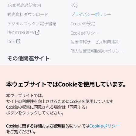
1330観光通訳案内
FAQ
観光資料ダウンロード
プライバシーポリシー
デジタルブック／電子書籍
Cookieの設定
PHOTO KOREA
Cookieポリシー
Odii
位置情報サービス利用規約
個人位置情報取扱いポリシー
その他関連サイト
韓国観光公社
K-MICE
本ウェブサイトではCookieを使用しています。
本ウェブサイトでは、
サイトの利便性を向上させるためにCookieを使用しています。
Cookieの収集に同意される場合は「同意する」
ボタンをクリックしてください。
Cookieに関する詳細および使用目的については
Cookieポリシー
Copyright (c) Korea Tourism Organization All Rights
をご覧ください。