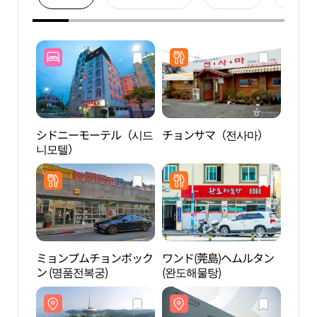
シドニーモーテル（시드
チョンサマ（전사마）
莞島
니모텔）
ミョンプムチョンボック
ワンド(莞島)ヘムルタン
莞島
ン (명품전복궁)
(완도해물탕)
정도리