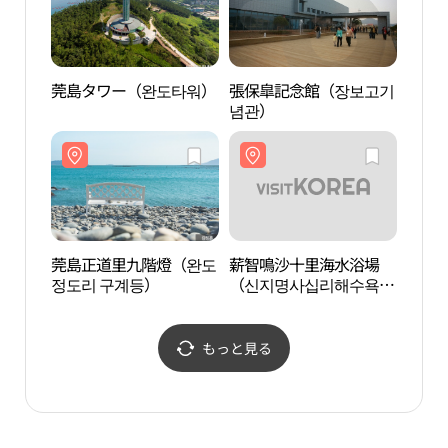
莞島タワー（완도타워）
張保皐記念館（장보고기
莞島
념관）
도어
莞島正道里九階燈（완도
薪智鳴沙十里海水浴場
莞島
정도리 구계등）
（신지명사십리해수욕
（완
장）
장）
もっと見る