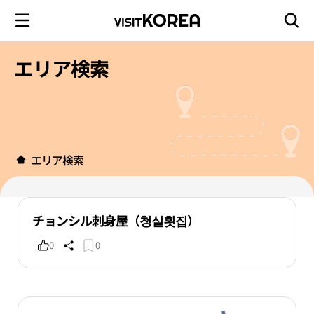
エリア検索
エリア検索
チョンシル刺身屋（청실횟집）
0
0