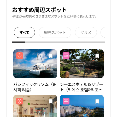
おすすめ周辺スポット
半径50km以内のさまざまなスポットを近い順に表示します。
すべて
観光スポット
グルメ
宿泊
パシフィックリソム（퍼
シーエスホテル＆リゾー
パシ
시픽 리솜）
ト（씨에스 호텔&리조
시픽 
트）