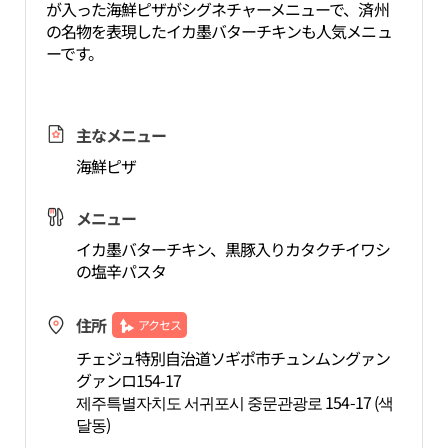
が入った海鮮ピザがシグネチャーメニューで、済州
の名物を表現したイカ墨バターチキンも人気メニュ
ーです。
主なメニュー
海鮮ピザ
メニュー
イカ墨バターチキン、黒豚入りカタクチイワシ
の塩辛パスタ
住所
アクセス
チェジュ特別自治道ソギポ市チュンムングァン
グァンロ154-17
제주특별자치도 서귀포시 중문관광로 154-17 (색
달동)