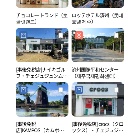
チョコレートランド（초
ロッテホテル済州（롯데
済州
콜릿랜드）
호텔 제주）
（제
[事後免税店]ナイキゴル
済州国際平和センター
如美
フ・チェジュジュンムン
（제주국제평화센터）
물원
（済州中文）店(나이키
골프 제주중문점)
[事後免税
[事後免税店] crocs（クロ
テデ
店]KAMPOS（カムポ
ックス）・チェジュジュ
済州
ス）・チェジュ（済州）
ンムン（済州中文）店
주）