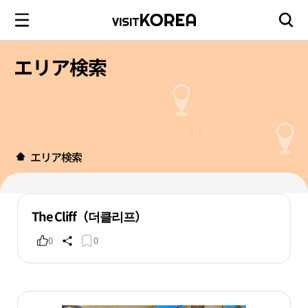
エリア検索
エリア検索
The Cliff（더클리프）
0
0