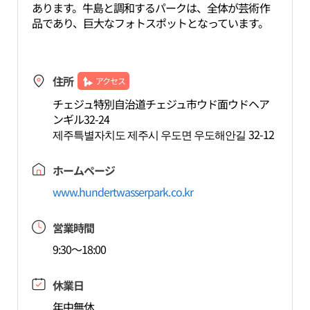
あります。牛島と調和するパークは、全体が芸術作
品であり、巨大なフォトスポットとなっています。
住所
アクセス
チェジュ特別自治道チェジュ市ウド面ウドヘア
ンギル32-24
제주특별자치도 제주시 우도면 우도해안길 32-12
ホームページ
www.hundertwasserpark.co.kr
営業時間
9:30～18:00
休業日
年中無休