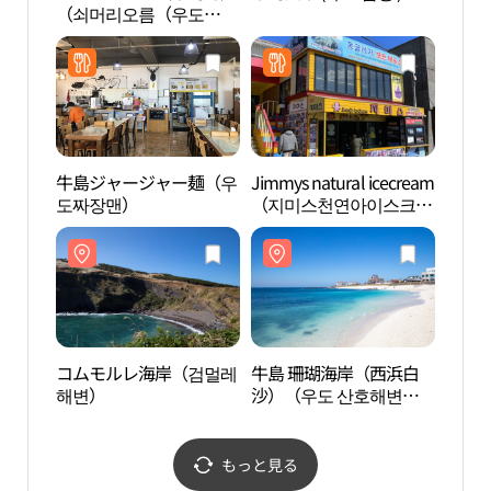
（쇠머리오름（우도
해변
봉））
牛島ジャージャー麺（우
Jimmys natural icecream
下古
도짜장맨）
（지미스천연아이스크
해변
림）
コムモルレ海岸（검멀레
牛島 珊瑚海岸（西浜白
牛島
해변）
沙）（우도 산호해변
（우
（서빈백사））
원）
もっと見る