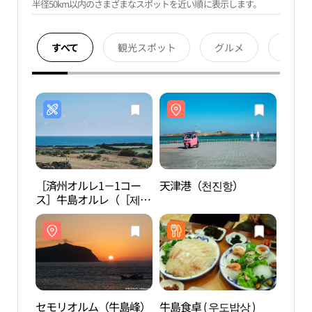
半径50km以内のさまざまなスポットを近い順に表示します。
すべて
観光スポット
グルメ
宿泊
［済州オルレ1－1コー
天津港（천진항）
天津
ス］牛島オルレ（［제주
올레 1-1코스］우도올
레）
セモリオルム（牛島峰）
牛島食卓 ( 우도밥상 )
コム