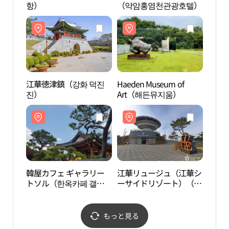
항）
（약암홍염천관광호텔）
진）
江華徳津鎮（강화 덕진
Haeden Museum of
韓屋
진）
Art（해든뮤지움）
トソ
리도
韓屋カフェ ギャラリー
江華リュージュ（江華シ
東検
トソル（한옥카페 갤러
ーサイドリゾート）（강
ャン
리도솔）
화루지（강화씨사이드리
검도（
조트））
극장
もっと見る