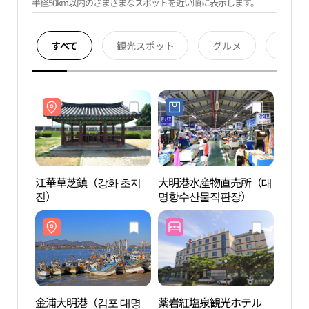
半径50km以内のさまざまなスポットを近い順に表示します。
すべて
観光スポット
グルメ
宿泊
江華草芝鎮（강화 초지
大明港水産物直売所（대
江華
진）
명항수산물직판장）
진）
金浦大明港（김포 대명
薬岩紅塩泉観光ホテル
江華