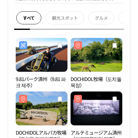
すべて
観光スポット
グルメ
宿泊
9.81パーク済州（9.81 파
DOCHIDOL牧場（도치돌
DOC
크 제주）
목장）
목장
DOCHIDOLアルパカ牧場
アルテミュージアム済州
アル