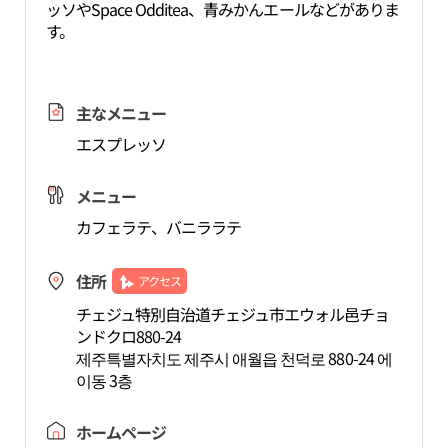
ッソやSpace Odditea、青みかんエールなどがありま
す。
主なメニュー
エスプレッソ
メニュー
カフェラテ、バニララテ
住所
アクセス
チェジュ特別自治道チェジュ市エウォル邑チョ
ンドクロ880-24
제주특별자치도 제주시 애월읍 천덕로 880-24 에
이동 3층
ホームページ