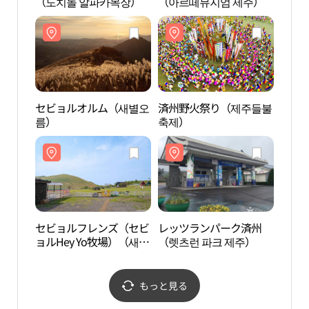
（도치돌 알파카목장）
（아르떼뮤지엄 제주）
（아
セビョルオルム（새별오
済州野火祭り（제주들불
セビ
름）
축제）
ョルH
프렌
장）
セビョルフレンズ（セビ
レッツランパーク済州
Hous
ョルHey Yo牧場）（새별
（렛츠런 파크 제주）
스오
프렌즈（새별헤이요목
장））
もっと見る