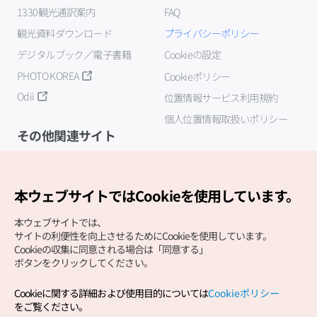
1330観光通訳案内
FAQ
観光資料ダウンロード
プライバシーポリシー
デジタルブック／電子書籍
Cookieの設定
PHOTO KOREA
Cookieポリシー
Odii
位置情報サービス利用規約
個人位置情報取扱いポリシー
その他関連サイト
韓国観光公社
K-MICE
本ウェブサイトではCookieを使用しています。
本ウェブサイトでは、
サイトの利便性を向上させるためにCookieを使用しています。
Cookieの収集に同意される場合は「同意する」
ボタンをクリックしてください。
Cookieに関する詳細および使用目的については
Cookieポリシー
Copyright (c) Korea Tourism Organization All Rights
をご覧ください。