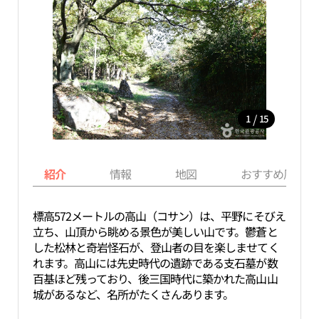
/
1
15
紹介
情報
地図
おすすめ周辺ス
標高572メートルの高山（コサン）は、平野にそびえ
立ち、山頂から眺める景色が美しい山です。鬱蒼と
した松林と奇岩怪石が、登山者の目を楽しませてく
れます。高山には先史時代の遺跡である支石墓が数
百基ほど残っており、後三国時代に築かれた高山山
城があるなど、名所がたくさんあります。