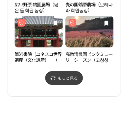
広い野原 鶴園農場（넓
麦の国鶴原農場（보리나
高敞
은 들 학원 농장）
라 학원농장）
원）
筆岩書院［ユネスコ世界
高敞清農園ピンクミュー
高敞
遺産（文化遺産）］（필
リーシーズン（고창청농
암서원 [유네스코 세계문
원 핑크뮬리시즌）
화유산]）
もっと見る