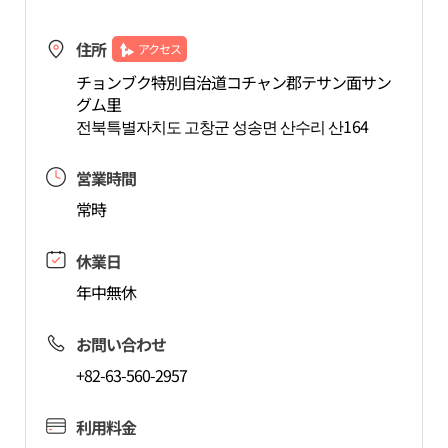
住所
アクセス
チョンブク特別自治道コチャン郡テサン面サン
グム里
전북특별자치도 고창군 성송면 산수리 산164
営業時間
常時
休業日
年中無休
お問い合わせ
+82-63-560-2957
利用料金