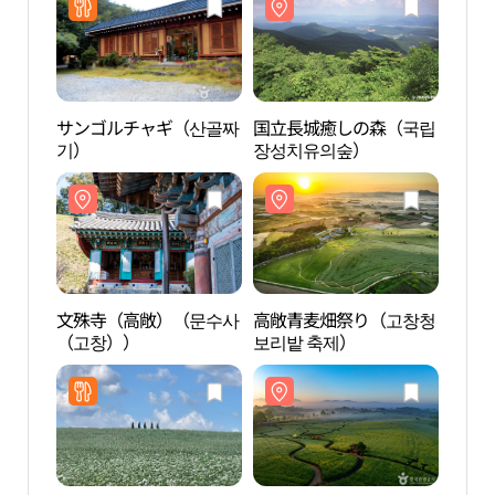
サンゴルチャギ（산골짜
国立長城癒しの森（국립
国立
기）
장성치유의숲）
장성
文殊寺（高敞）（문수사
高敞青麦畑祭り（고창청
麦の
（고창））
보리밭 축제）
라 학