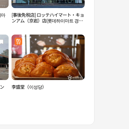
테마
[事後免税店] ロッテハイマート・キョ
鎮浦海洋テーマ公園
ンアム（京岩）店(롯데하이마트 경암
공원）
점)
サン
李盛堂（이성당）
蔵米ギャラリー（장