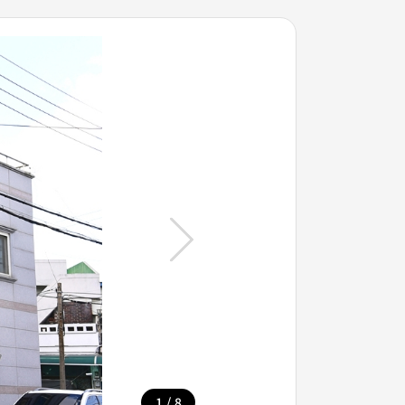
/
1
8