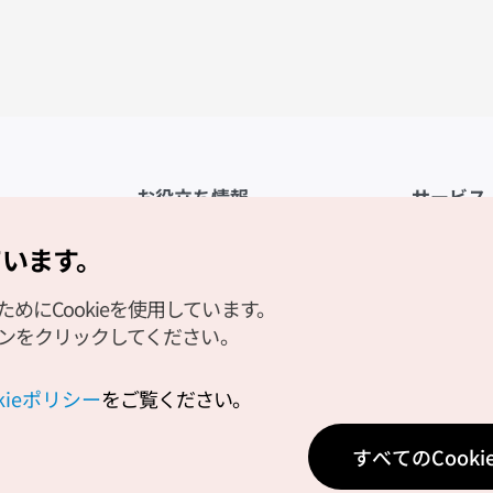
お役立ち情報
サービス
公式アプリ「VISITKOREA」
利用規約
ています。
1330観光通訳案内
FAQ
にCookieを使用しています。
観光資料ダウンロード
プライバシ
タンをクリックしてください。
デジタルブック／電子書籍
Cookieの
PHOTO KOREA
Cookieポ
okieポリシー
をご覧ください。
Odii
位置情報サ
すべてのCook
個人位置情