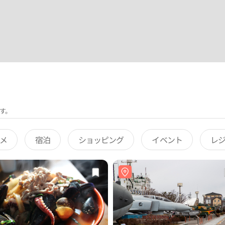
す。
メ
宿泊
ショッピング
イベント
レ