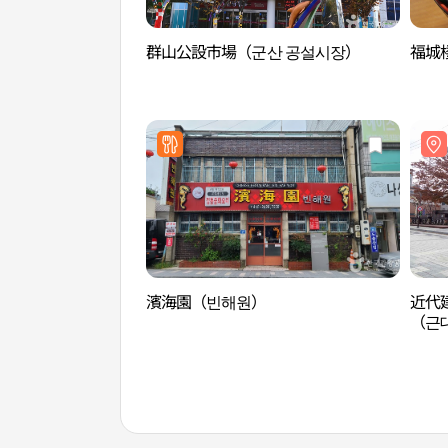
群山公設市場（군산 공설시장）
福城
濱海園（빈해원）
近代
（근
점）