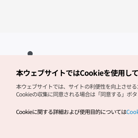
本ウェブサイトではCookieを使用し
Copyright (c) Korea Tourism Organization All Rights Reserved.
サイトエラー報告
公式メール
japanese@knto.or.kr
本ウェブサイトでは、サイトの利便性を向上させるため
Cookieの収集に同意される場合は「同意する」ボ
Cookieに関する詳細および使用目的については
Co