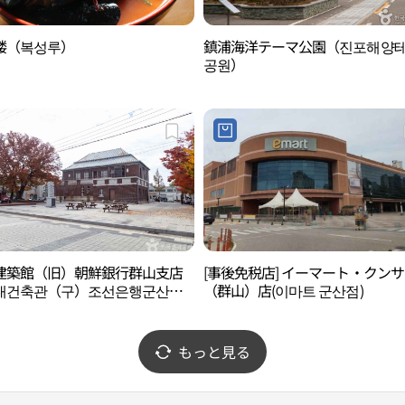
楼（복성루）
鎮浦海洋テーマ公園（진포해양
공원）
建築館（旧）朝鮮銀行群山支店
[事後免税店] イーマート・クン
대건축관（구）조선은행군산지
（群山）店(이마트 군산점)
もっと見る