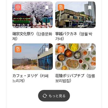
産）
종） 
유산]
端宗文化祭り（단종문화
寧越パクカネ（영월 박
寧越
제）
가네）
포）
カフェ・ヌリゲ（카페
荘陵ポリバプチプ（장릉
ソン
느리게）
보리밥집）
家地
원고
원）
もっと見る