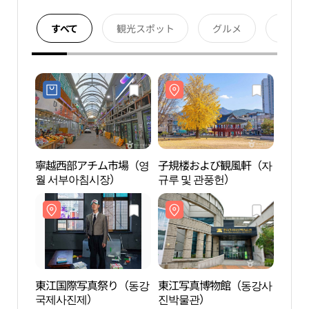
すべて
観光スポット
グルメ
宿泊
寧越西部アチム市場（영
子規楼および観風軒（자
子規
월 서부아침시장）
규루 및 관풍헌）
규루 
東江国際写真祭り（동강
東江写真博物館（동강사
寧越
국제사진제）
진박물관）
スコ