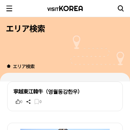
エリア検索
エリア検索
寧越東江韓牛（영월동강한우）
0
0