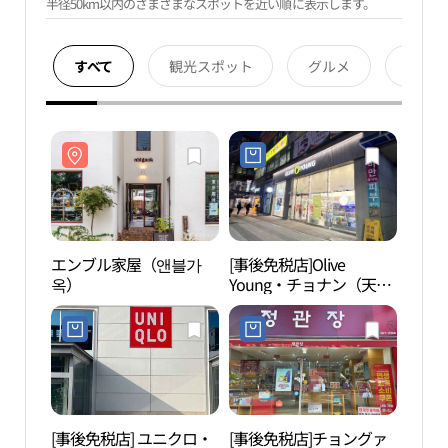
半径50km以内のさまざまなスポットを近い順に表示します。
すべて
観光スポット
グルメ
宿泊
エンブル家屋（앤블가
[事後免税店]Olive
エン
옥）
Young・チョナン（天
옥）
安）駅店(올리브영 천안
역점)
[事後免税店] ユニクロ・
[事後免税店]チョングァ
韓民