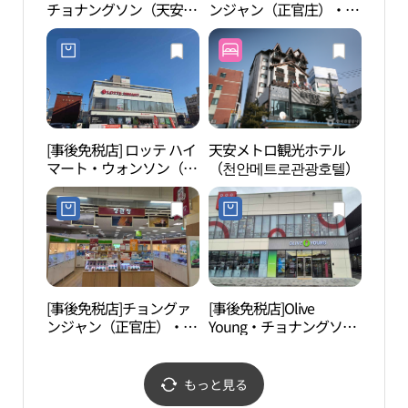
チョナングソン（天安九
ンジャン（正官庄）・チ
민족
星）店(유니클로 천안구
ョナン駅店(정관장 천안
성점)
역점)
[事後免税店] ロッテ ハイ
天安メトロ観光ホテル
覚願
マート・ウォンソン（院
（천안메트로관광호텔）
城）店(롯데하이마트 원
성점)
[事後免税店]チョングァ
[事後免税店]Olive
地中
ンジャン（正官庄）・ホ
Young・チョナングソン
ームプラスチョナン（天
（天安九星）店(올리브
安）店(정관장홍삼 홈플
영 천안구성점)
러스 천안점)
もっと見る