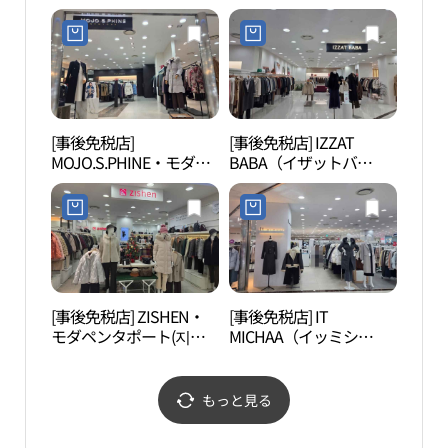
ン）・チョナンアンサン
(리스트 모다펜트포트)
（天安安山）モダアウト
レット(샤트렌 모다펜트
포트)
[事後免税店]
[事後免税店] IZZAT
牙山
MOJO.S.PHINE・モダペ
BABA（イザットバ
古宅）
ンタポート(모조에스핀
バ）・モダアウトレット
（맹
모다펜트포트)
チョナンアンサン（天安
牙山）店(아이잗바바 모
다아울렛 천안아산점)
[事後免税店] ZISHEN・
[事後免税店] IT
温陽
モダペンタポート(지센
MICHAA（イッミシ
지구
모다펜트포트)
ャ）・モダペンタポート
(잇미샤 모다펜트포트)
もっと見る