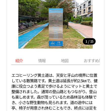
/
1
15
紹介
情報
地図
おすすめ周辺ス
エコヒーリング黄土道は、天安と牙山の境界に位置
している散策路です。黄土道は延長が約2.5㎞で、健
康に役立つよう素足で歩けるようにマットと黄土で
整備されました。通常の登山路ともつながり、登山
も楽しめます。森が茂っているため森林浴も体験で
き、小さな野生動物も見られます。道の途中には
亭、椅子が用意され休むこともでき、終点には足を