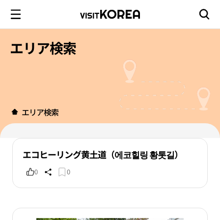
エリア検索
エリア検索
エコヒーリング黄土道（에코힐링 황톳길）
0
0