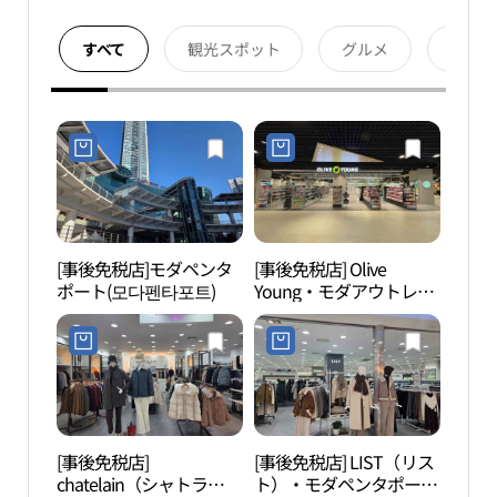
すべて
観光スポット
グルメ
宿泊
[事後免税店]モダペンタ
[事後免税店] Olive
地中
ポート(모다펜타포트)
Young・モダアウトレッ
トチョナンアンサン（天
安牙山）店(올리브영 모
다아울렛 천안아산점)
[事後免税店]
[事後免税店] LIST（リス
顕忠
chatelain（シャトラ
ト）・モダペンタポート