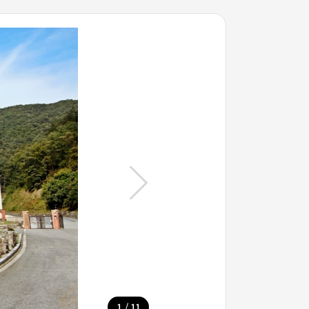
/
1
11