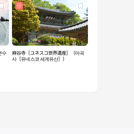
분수
麻谷寺［ユネスコ世界遺産］（마곡
天庄湖吊橋（천장호
사［유네스코 세계유산］）