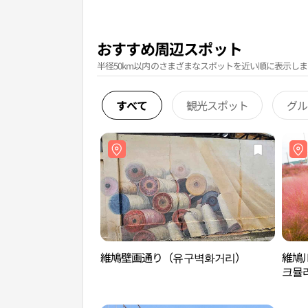
おすすめ周辺スポット
半径50km以内のさまざまなスポットを近い順に表示しま
すべて
観光スポット
グル
維鳩壁画通り（유구벽화거리）
維鳩
크뮬