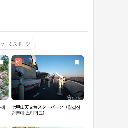
ジャー＆スポーツ
구색
七甲山天文台スターパーク（칠갑산
維鳩壁画通り（유구
천문대 스타파크）