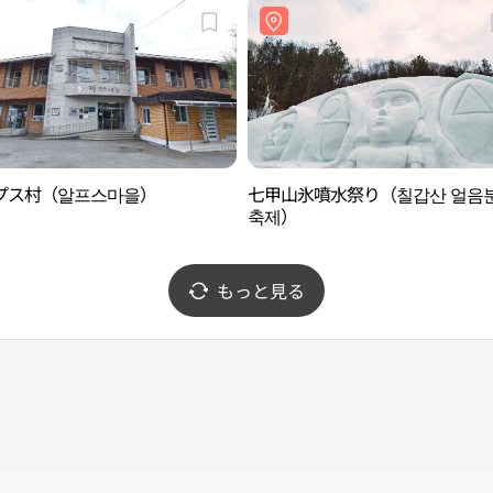
プス村（알프스마을）
七甲山氷噴水祭り（칠갑산 얼음
축제）
もっと見る