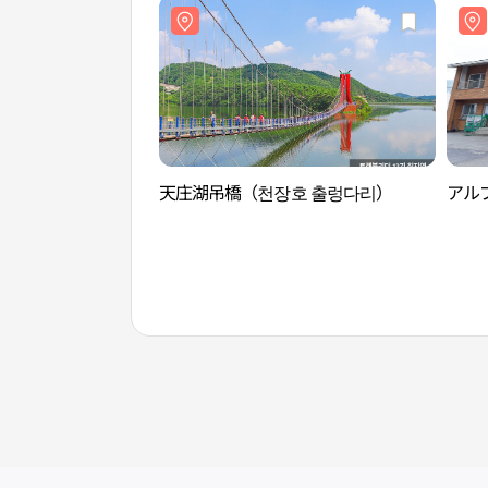
天庄湖吊橋（천장호 출렁다리）
アル