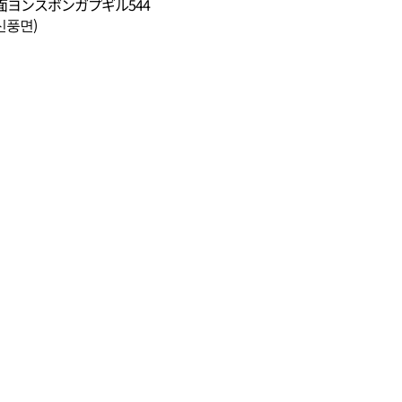
ヨンスボンガプギル544
신풍면)