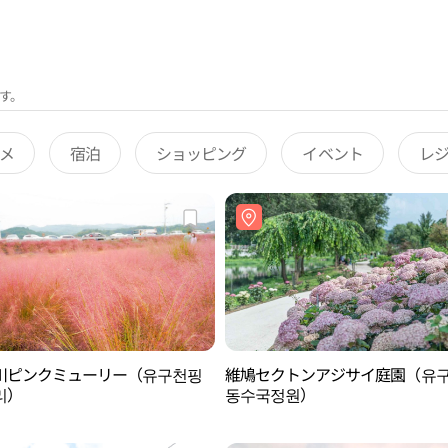
す。
メ
宿泊
ショッピング
イベント
レ
川ピンクミューリー（유구천핑
維鳩セクトンアジサイ庭園（유
리）
동수국정원）