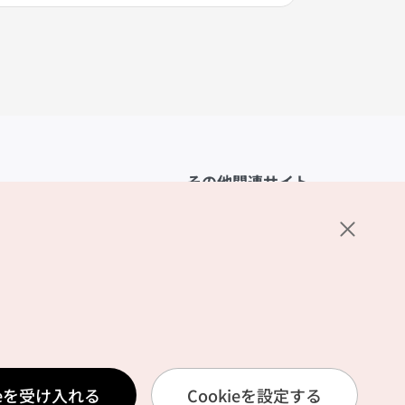
その他関連サイト
韓国観光公社
K-MICE
ーポリシー
設定
リシー
ービス利用規約
ieを受け入れる
Cookieを設定する
報取扱いポリシー