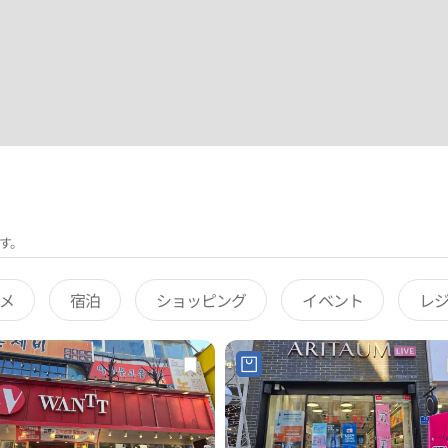
す。
メ
宿泊
ショッピング
イベント
レ