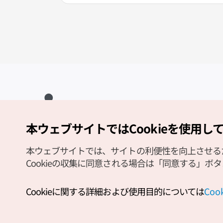
本ウェブサイトではCookieを使用し
Copyright (c) Korea Tourism Organization All Rights Reserved.
サイトエラー報告
公式メール
japanese@knto.or.kr
本ウェブサイトでは、サイトの利便性を向上させるため
Cookieの収集に同意される場合は「同意する」ボ
Cookieに関する詳細および使用目的については
Co