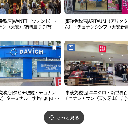
免税店]WANTT（ウォント）・
[事後免税店]ARITAUM（アリタウ
ナン（天安）店(원트 천안점)
ム）・チョナンシンブ（天安新
スター店(아리따움 천안신부스타
後免税店]ダビチ眼鏡・チョナン
[事後免税店] ユニクロ・新世界
安）ターミナル十字路店(다비치
チョナンアサン（天安牙山）店(
 천안터미널사거리점)
클로 신세계백화점 천안아산점)
もっと見る