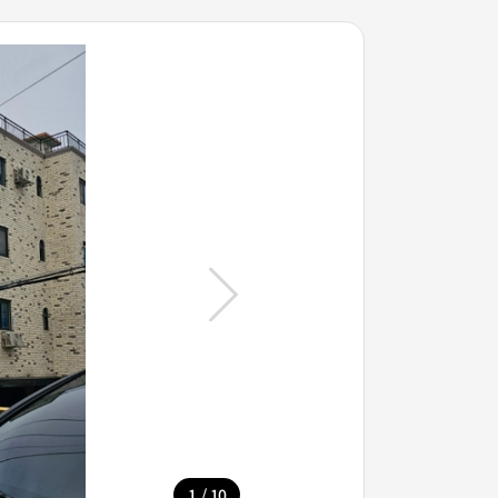
/
1
10