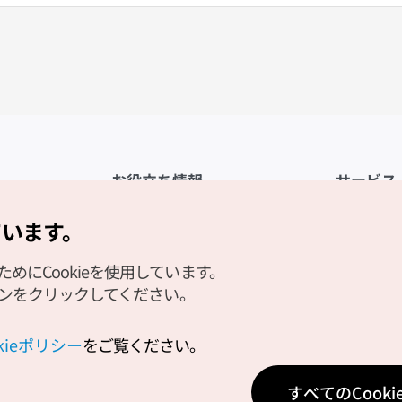
お役立ち情報
サービス
公式アプリ「VISITKOREA」
利用規約
ています。
1330観光通訳案内
FAQ
にCookieを使用しています。
観光資料ダウンロード
プライバシ
タンをクリックしてください。
デジタルブック／電子書籍
Cookieの
PHOTO KOREA
Cookieポ
okieポリシー
をご覧ください。
Odii
位置情報サ
すべてのCook
個人位置情