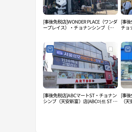
[事後免税店]WONDER PLACE（ワンダ
[事後
ープレイス）・チョナンシンブ（天
チョ
安新富）店(원더플레이스 천안신부점)
[事後免税店]ABCマートST・チョナン
[事
シンブ（天安新富）店(ABC마트 ST 천
（天
안신부점)
안경