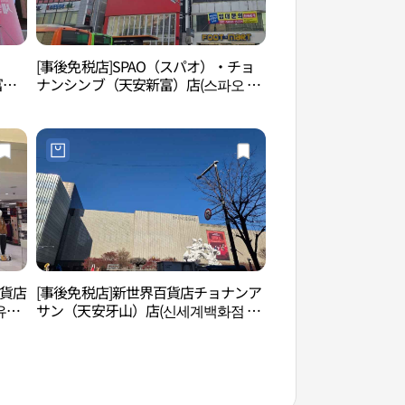
[事後免税店]SPAO（スパオ）・チョ
エンブル家屋（앤블
富）
ナンシンブ（天安新富）店(스파오 천
점)
안신부점)
百貨店
[事後免税店]新世界百貨店チョナンア
エコヒーリング黄土
유니
サン（天安牙山）店(신세계백화점 천
톳길）
안아산점)