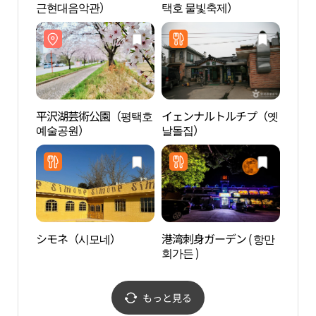
근현대음악관）
택호 물빛축제）
예술
平沢湖芸術公園（평택호
イェンナルトルチプ（옛
唐津
예술공원）
날돌집）
호）
シモネ（시모네）
港湾刺身ガーデン ( 항만
挿橋
회가든 )
이동
もっと見る