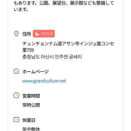
もあります。公園、展望台、展示館なども整備して
います。
住所
アクセス
チュンチョンナム道アサン市インジュ面コンセ
里759
충청남도 아산시 인주면 공세리
ホームページ
www.grandculture.net
営業時間
常時公開
休業日
年中無休