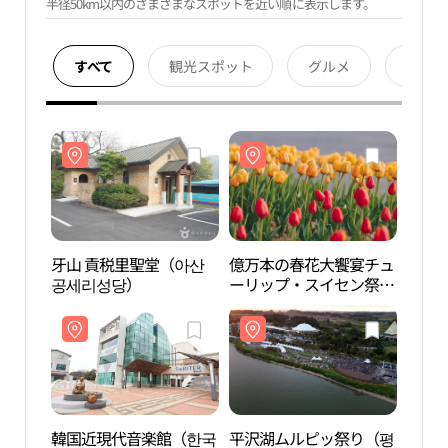
半径50km以内のさまざまなスポットを近い順に表示します。
すべて
観光スポット
グルメ
宿泊
牙山 貢税里聖堂（아산
億万本の春花大饗宴チュ
牙山
공세리성당）
ーリップ・スイセン祭り
공세
（억만송이 봄꽃대향연
튤립 수선화 축제）
韓国近現代音楽館（한국
平沢湖ムルピッ祭り（평
平沢