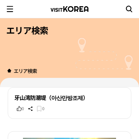
エリア検索
エリア検索
牙山湾防潮堤（아산만방조제）
0
0