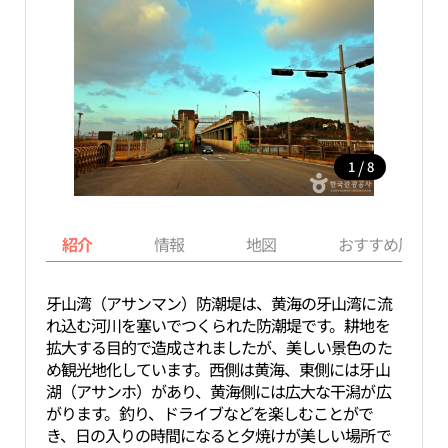
/
1
8
紹介
情報
地図
おすすめ周辺ス
牙山湾（アサンマン）防潮堤は、黄海の牙山湾に流
れ込む河川を塞いでつくられた防潮堤です。耕地を
拡大する目的で造成されましたが、美しい景色のた
め観光地化しています。西側は黄海、東側には牙山
湖（アサンホ）があり、黄海側には広大な干潟が広
がります。釣り、ドライブなどを楽しむことがで
き、日の入りの時間になると夕焼けが美しい場所で