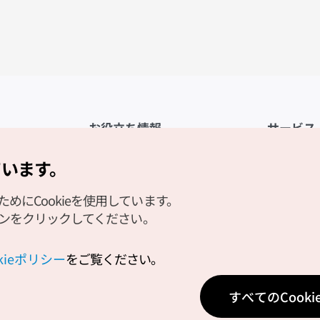
お役立ち情報
サービス
公式アプリ「VISITKOREA」
利用規約
ています。
1330観光通訳案内
FAQ
にCookieを使用しています。
観光資料ダウンロード
プライバシ
タンをクリックしてください。
デジタルブック／電子書籍
Cookieの
PHOTO KOREA
Cookieポ
okieポリシー
をご覧ください。
Odii
位置情報サ
すべてのCook
個人位置情