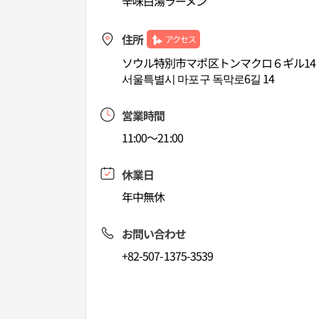
辛味白湯ラーメン
住所
アクセス
ソウル特別市マポ区トンマクロ６ギル14
서울특별시 마포구 독막로6길 14
営業時間
11:00～21:00
休業日
年中無休
お問い合わせ
+82-507-1375-3539