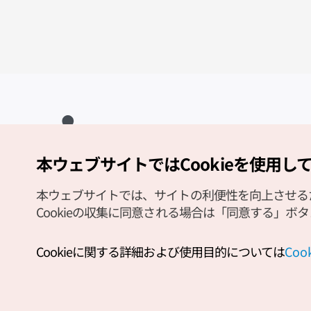
本ウェブサイトではCookieを使用し
Copyright (c) Korea Tourism Organization All Rights Reserved.
サイトエラー報告
公式メール
japanese@knto.or.kr
本ウェブサイトでは、サイトの利便性を向上させるため
Cookieの収集に同意される場合は「同意する」ボ
Cookieに関する詳細および使用目的については
Co