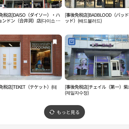
免税店]DAISO（ダイソー）・ハ
[事後免税店]BADBLOOD（バッ
ョンドン（合井洞）店(다이소 합
ッド）(배드블러드)
)
免税店]TEKET（テケット）(테
[事後免税店]チェイル（第一）紫
(제일자수정)
もっと見る