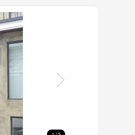
/
1
5