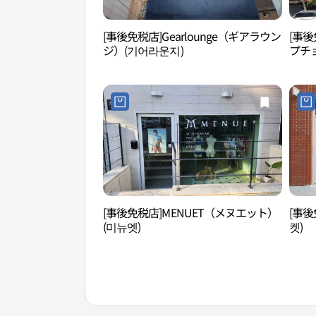
[事後免税店]Gearlounge（ギアラウン
[事後
ジ）(기어라운지)
プチ
정동점
[事後免税店]MENUET（メヌエット）
[事後
(미뉴엣)
켓)