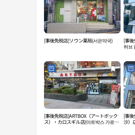
[事後免税店]ソウン薬局(서은약국)
[事
허브 
[事後免税店]ARTBOX（アートボック
[事
ス）・カロスギル店(아트박스 가로수
沙）店
길점)