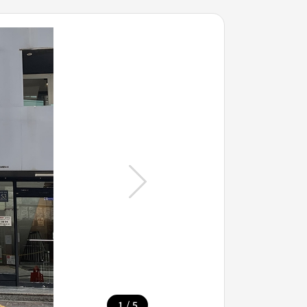
/
1
5