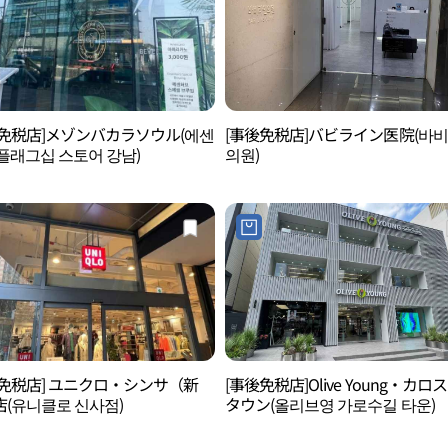
後免税店]メゾンバカラソウル(에센
[事後免税店]バビライン医院(바
플래그십 스토어 강남)
의원)
後免税店] ユニクロ・シンサ（新
[事後免税店]Olive Young・カロ
(유니클로 신사점)
タウン(올리브영 가로수길 타운)