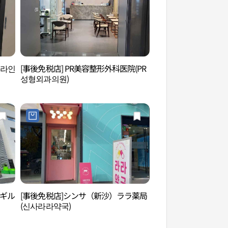
비라인
[事後免税店] PR美容整形外科医院(PR
O HUI SPA（오휘
성형외과의원)
スギル
[事後免税店]シンサ（新沙）ララ薬局
新沙洞カロスキル（
(신사라라약국)
길）