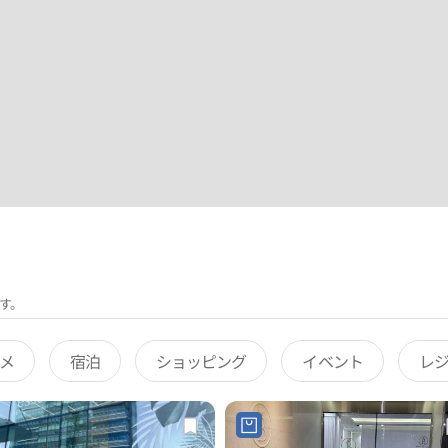
す。
メ
宿泊
ショッピング
イベント
レ