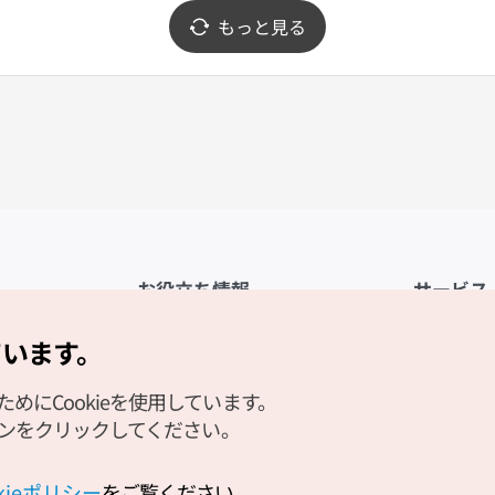
もっと見る
お役立ち情報
サービス
公式アプリ「VISITKOREA」
利用規約
ています。
1330観光通訳案内
FAQ
にCookieを使用しています。
観光資料ダウンロード
プライバシ
タンをクリックしてください。
デジタルブック／電子書籍
Cookieの
PHOTO KOREA
Cookieポ
okieポリシー
をご覧ください。