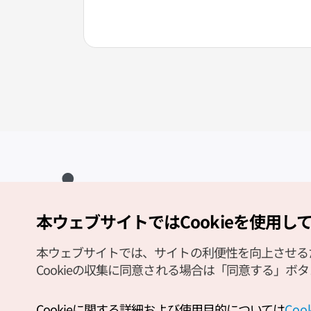
本ウェブサイトではCookieを使用し
Copyright (c) Korea Tourism Organization All Rights Reserved.
サイトエラー報告
公式メール
japanese@knto.or.kr
本ウェブサイトでは、サイトの利便性を向上させるため
Cookieの収集に同意される場合は「同意する」ボ
Cookieに関する詳細および使用目的については
Co