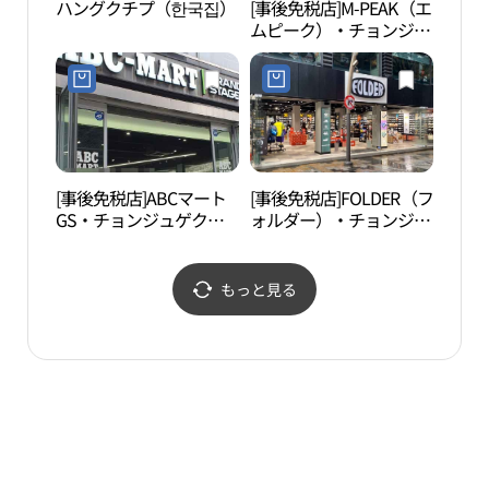
ハングクチプ（한국집）
[事後免税店]M-PEAK（エ
全州
ムピーク）・チョンジュ
문）
（全州）店(엠픽 전주점)
[事後免税店]ABCマート
[事後免税店]FOLDER（フ
全州
GS・チョンジュゲクサ
ォルダー）・チョンジュ
공예
（全州客舎）店(ABC마트
ゲクサ（全州客舎）店
GS 전주객사점)
(폴더 전주객사점)
もっと見る