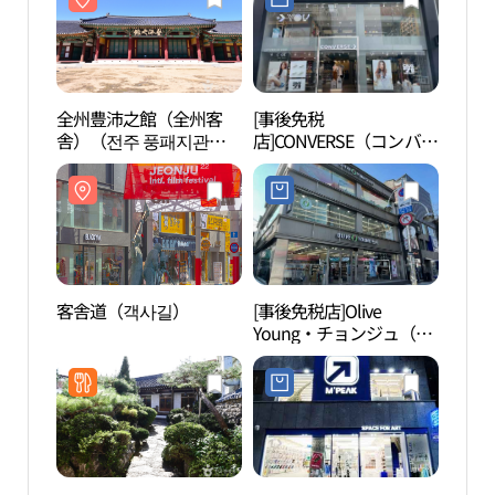
全州豊沛之館（全州客
[事後免税
全州
舎）（전주 풍패지관
店]CONVERSE（コンバー
舎）
（전주객사））
ス）・チョンジュゲクサ
（전
（全州客舎）店(컨버스
전주객사점)
客舎道（객사길）
[事後免税店]Olive
御真
Young・チョンジュ（全
관）
州）タウン(올리브영 전
주 타운)