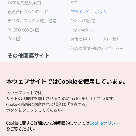
1330観光通訳案内
FAQ
観光資料ダウンロード
プライバシーポリシー
デジタルブック／電子書籍
Cookieの設定
PHOTO KOREA
Cookieポリシー
Odii
位置情報サービス利用規約
個人位置情報取扱いポリシー
その他関連サイト
韓国観光公社
K-MICE
本ウェブサイトではCookieを使用しています。
本ウェブサイトでは、
サイトの利便性を向上させるためにCookieを使用しています。
Cookieの収集に同意される場合は「同意する」
ボタンをクリックしてください。
Cookieに関する詳細および使用目的については
Cookieポリシー
Copyright (c) Korea Tourism Organization All Rights
をご覧ください。
Reserved.