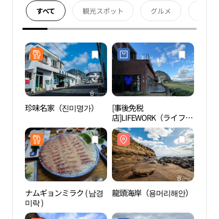
すべて
観光スポット
グルメ
宿泊
珍味名家（진미명가）
[事後免税
龍頭
店]LIFEWORK（ライフワ
ーク）・メガストアチェ
ジュ（済州）店(라이프
워크 메가스토어 제주점)
ナムギョンミラク ( 남경
龍頭海岸（용머리해안）
山房
미락 )
유채