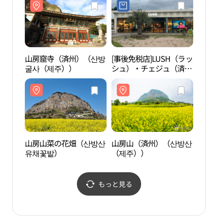
山房窟寺（済州）（산방
[事後免税店]LUSH（ラッ
大静
굴사（제주））
シュ）・チェジュ（済
州）店(러쉬 제주점)
山房山菜の花畑（산방산
山房山（済州）（산방산
和順
유채꽃밭）
（제주））
순 금
もっと見る