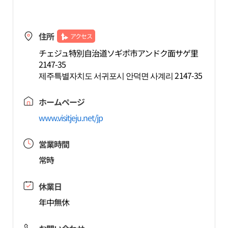
住所
アクセス
チェジュ特別自治道ソギポ市アンドク面サゲ里
2147-35
제주특별자치도 서귀포시 안덕면 사계리 2147-35
ホームページ
www.visitjeju.net/jp
営業時間
常時
休業日
年中無休