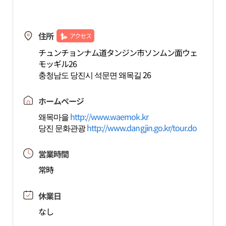
住所
アクセス
チュンチョンナム道タンジン市ソンムン面ウェ
モッギル26
충청남도 당진시 석문면 왜목길 26
ホームページ
왜목마을
http://www.waemok.kr
당진 문화관광
http://www.dangjin.go.kr/tour.do
営業時間
常時
休業日
なし