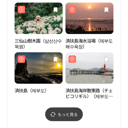
민여가캠핑장）
三仙山樹木園（삼선산수
済扶島海水浴場（제부도
済扶
목원）
해수욕장）
해수
済扶島（제부도）
済扶島海岸散策路（チェ
済扶
ビコリギル）（제부도
ビコ
해안산책로（제비꼬리
해안
길））
길）
もっと見る