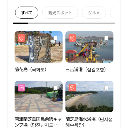
すべて
観光スポット
グルメ
宿泊
菊花島（국화도）
三吉浦港（삼길포항）
菊花
唐津蘭芝島国民余暇キャ
蘭芝島海水浴場（난지섬
蘭芝
ンプ場（당진난지도 국
해수욕장）
해수