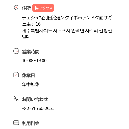
住所
アクセス
チェジュ特別自治道ソグィポ市アンドク面サギ
ェ里 산16
제주특별자치도 서귀포시 안덕면 사계리 산방산
일대
営業時間
10:00～18:00
休業日
年中無休
お問い合わせ
+82-64-760-2651
利用料金