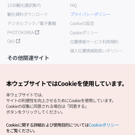
1330観光通訳案内
FAQ
観光資料ダウンロード
プライバシーポリシー
デジタルブック／電子書籍
Cookieの設定
PHOTO KOREA
Cookieポリシー
Odii
位置情報サービス利用規約
個人位置情報取扱いポリシー
その他関連サイト
韓国観光公社
K-MICE
本ウェブサイトではCookieを使用しています。
本ウェブサイトでは、
サイトの利便性を向上させるためにCookieを使用しています。
Cookieの収集に同意される場合は「同意する」
ボタンをクリックしてください。
Cookieに関する詳細および使用目的については
Cookieポリシー
Copyright (c) Korea Tourism Organization All Rights
をご覧ください。