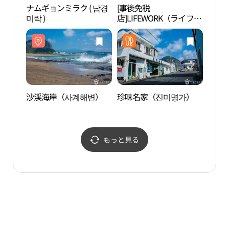
ナムギョンミラク ( 남경
[事後免税
済州
미락 )
店]LIFEWORK（ライフワ
주 
ーク）・メガストアチェ
ジュ（済州）店(라이프
워크 메가스토어 제주점)
沙渓海岸（사계해변）
珍味名家（진미명가）
大静
もっと見る