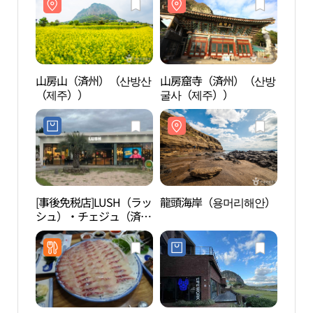
山房山（済州）（산방산
山房窟寺（済州）（산방
山房
（제주））
굴사（제주））
（제
[事後免税店]LUSH（ラッ
龍頭海岸（용머리해안）
龍頭
シュ）・チェジュ（済
州）店(러쉬 제주점)