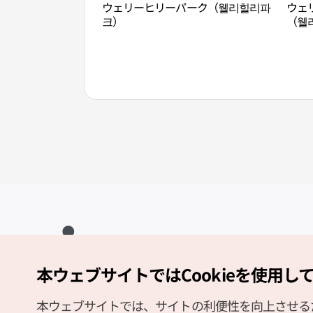
ウェリーヒリーパーク（웰리힐리파
ウェ
크）
（웰
本ウェブサイトではCookieを使用し
Copyright (c) Korea Tourism Organization All Rights Reserved.
サイトエラー報告
公式メール
japanese@knto.or.kr
本ウェブサイトでは、サイトの利便性を向上させるため