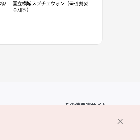
휴양
国立横城スプチェウォン（국립횡성
フェニックスパーク
숲체원）
ン（휘닉스 블루캐
その他関連サイト
韓国観光公社
K-MICE
ーポリシー