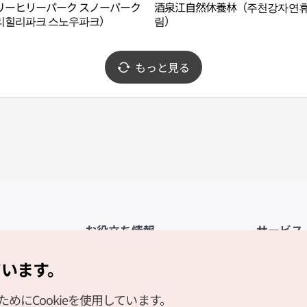
リーヒリーパーク スノーパーク
酒泉江自然休養林（주천강자연
리힐리파크 스노우파크）
림）
もっと見る
お役立ち情報
サービス
公式アプリ「VISITKOREA」
利用規約
ています。
1330観光通訳案内
FAQ
にCookieを使用しています。
観光資料ダウンロード
プライバシ