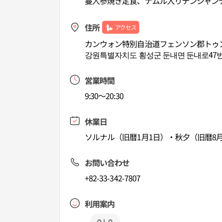
蔓人参焼き定食、ナムル入りテンジャン
住所
アクセス
カンウォン特別自治道フェンソン郡トゥン
강원특별자치도 횡성군 둔내면 둔내로47번
営業時間
9:30～20:30
休業日
ソルナル（旧暦1月1日）・秋夕（旧暦8月
お問い合わせ
+82-33-342-7807
利用案内