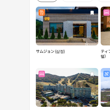
サムジョン (삼정)
ティ
텔）