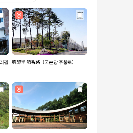
한리필
麹醇堂 酒香路（국순당 주향로）
麹醇堂 酒香路（국순