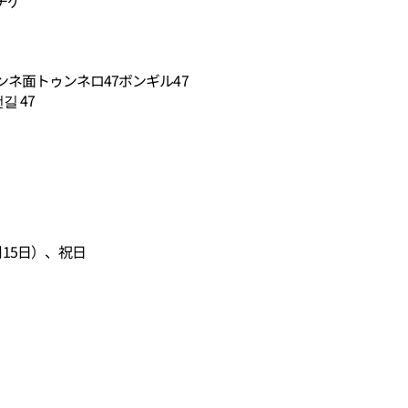
チゲ
ネ面トゥンネロ47ボンギル47
길 47
15日）、祝日