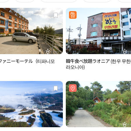
ファニーモーテル（티파니모
韓牛食べ放題ラオニア (한우 무
라오니아)