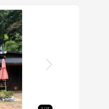
/
1
11