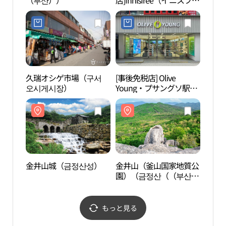
（부산））
店]Innisfree（イニスフリ
園）
ー）・イーマートクムジ
국가
ョン（金井）店(이니스
프리 이마트금정점)
久瑞オシゲ市場（구서
[事後免税店] Olive
タン
오시게시장）
Young・プサングソ駅店
(올리브영 부산구서역점)
金井山城（금정산성）
金井山（釜山国家地質公
釜山
園）（금정산（（부산
（부
국가지질공원））
관）
もっと見る