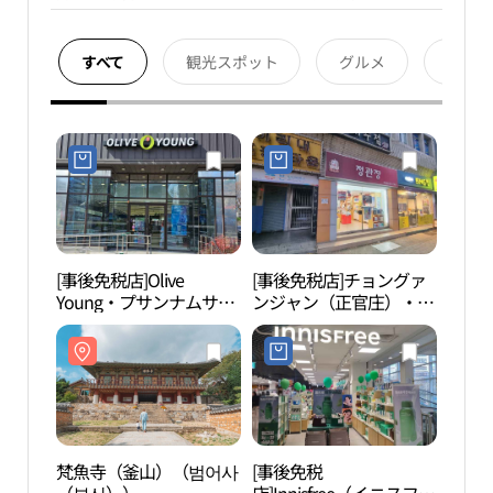
すべて
観光スポット
グルメ
宿泊
[事後免税店]Olive
[事後免税店]チョングァ
梵魚
Young・プサンナムサン
ンジャン（正官庄）・ク
（부
（釜山南山）店(올리브
ソ（久瑞）店(정관장 구
영 부산남산점)
서점)
梵魚寺（釜山）（범어사
[事後免税
金井