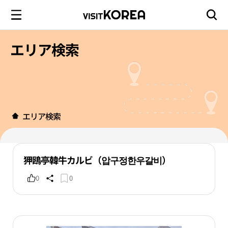
エリア検索
エリア検索
狎鴎亭韓牛カルビ（압구정한우갈비）
0
0