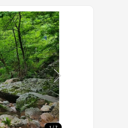
/
1
7