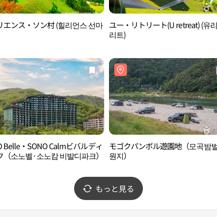
リエンス・ソン村 (힐리언스 선마
ユー・リトリート(U retreat) (유
리트)
O Belle・SONO Calmビバルディ
モゴクパンボル遊園地（모곡밤
ク（소노벨·소노캄 비발디파크）
원지）
もっと見る