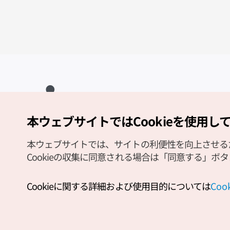
本ウェブサイトではCookieを使用し
Copyright (c) Korea Tourism Organization All Rights Reserved.
サイトエラー報告
公式メール
japanese@knto.or.kr
本ウェブサイトでは、サイトの利便性を向上させるため
Cookieの収集に同意される場合は「同意する」ボ
Cookieに関する詳細および使用目的については
Co