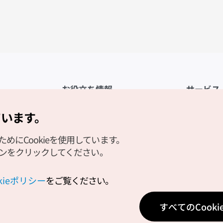
お役立ち情報
サービス
公式アプリ「VISITKOREA」
利用規約
ています。
1330観光通訳案内
FAQ
にCookieを使用しています。
観光資料ダウンロード
プライバシ
タンをクリックしてください。
デジタルブック／電子書籍
Cookieの
PHOTO KOREA
Cookieポ
okieポリシー
をご覧ください。
Odii
位置情報サ
すべてのCook
個人位置情