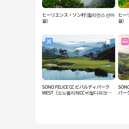
ヒーリエンス・ソン村 (힐리언스 선마
ヒー
을)
을)
SONO FELICE CC ビバルディパーク
SON
WEST（소노펠리체CC 비발디파크
パー
WEST）