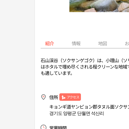
紹介
情報
地図
石山渓谷（ソクサンゲゴク）は、小理山（ソ
はホタルで埋め尽くされる程クリーンな地域
も適しています。
住所
アクセス
キョンギ道ヤンピョン郡タヌル面ソクサ
경기도 양평군 단월면 석산리
営業時間