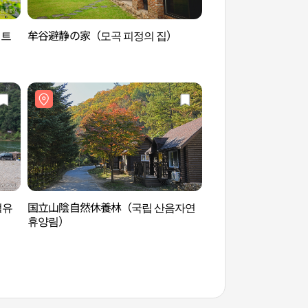
리트
牟谷避静の家（모곡 피정의 집）
ヒーリエンス・ソン村
을)
벌유
国立山陰自然休養林（국립 산음자연
オーシャンワールド
휴양림）