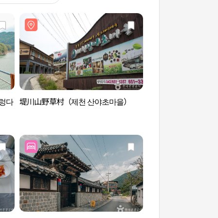
출렁다
堤川山野草村（제천 산야초마을）
忠州湖遊覧船（충주