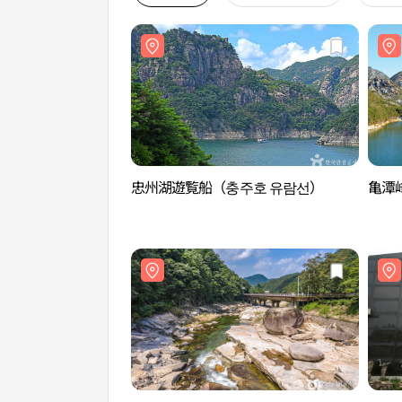
忠州湖遊覧船（충주호 유람선）
亀潭