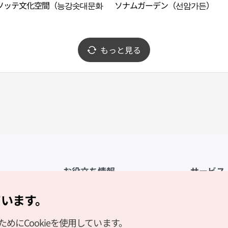
ソッテ文化空間（능강솟대문화
ソナムガーデン（선암가든）
）
もっと見る
お役立ち情報
サービス
公式アプリ「VISITKOREA」
利用規約
ています。
1330観光通訳案内
FAQ
にCookieを使用しています。
観光資料ダウンロード
プライバシ