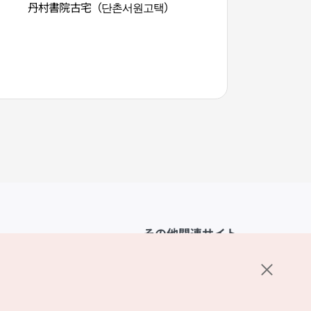
丹村書院古宅（단촌서원고택）
仙岩渓谷（下仙岩）
선암））
その他関連サイト
韓国観光公社
K-MICE
ーポリシー