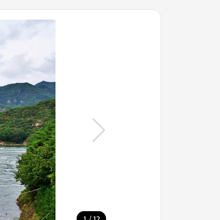
/
1
12