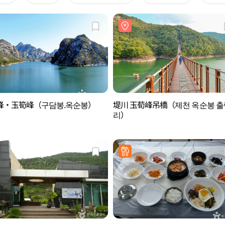
峰・玉筍峰（구담봉.옥순봉）
堤川 玉荀峰吊橋（제천 옥순봉 
리）