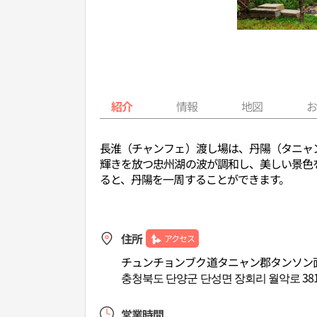
紹介
情報
地図
長淮（チャンフェ）渡し場は、丹陽（タニャ
輝きを放つ忠州湖の波が調和し、美しい景色
ると、丹陽を一周することができます。
住所
アクセス
チュンチョンブク道タニャン郡タンソン面ウ
충청북도 단양군 단성면 장회리 월악로 3811
営業時間