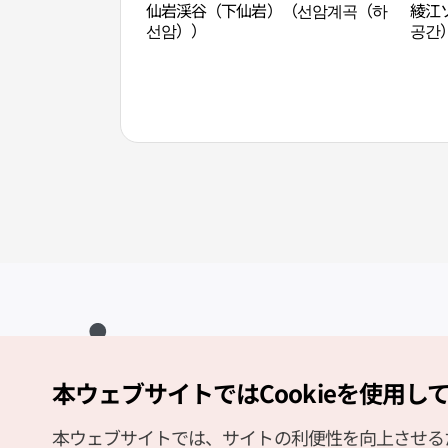
仙岩渓谷（下仙岩）（선암계곡（하
綾江
선암））
공간
本ウェブサイトではCookieを使用し
Copyright (c) Korea Tourism Organization All Rights Reserved.
サイトエラー報告
公式メール
japanese@knto.or.kr
本ウェブサイトでは、サイトの利便性を向上させるため