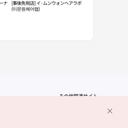
ーナ
[事後免税店] イ·ムンウォンヘアラボ
島山公園（도산공원
(이문원헤어랩)
その他関連サイト
韓国観光公社
K-MICE
ーポリシー