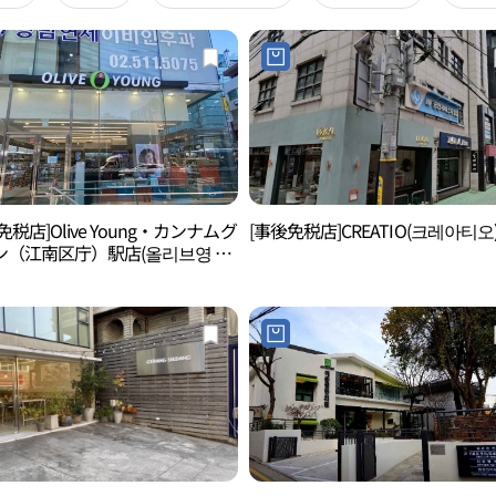
免税店]Olive Young・カンナムグ
[事後免税店]CREATIO(크레아티오
ン（江南区庁）駅店(올리브영 강
청역점)