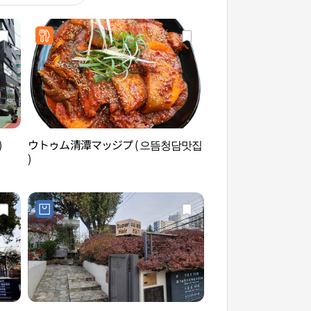
)
ウトゥム清潭マッジプ ( 으뜸청담맛집
マルジアヒーリング
)
르지아힐링스파 청