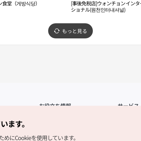
ン食堂（게방식당）
[事後免税店]ウォンチョンインタ
ショナル(원천인터내셔널)
もっと見る
お役立ち情報
サービス
公式アプリ「VISITKOREA」
利用規約
ています。
1330観光通訳案内
FAQ
にCookieを使用しています。
観光資料ダウンロード
プライバシ