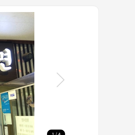
/
1
4