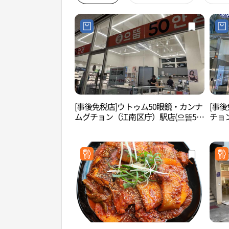
[事後免税店]ウトゥム50眼鏡・カンナ
[事後
ムグチョン（江南区庁）駅店(으뜸50
チョ
안경 강남구청역점)
남구