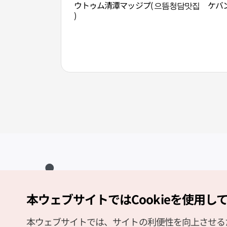
ウトゥム清潭マッジプ( 으뜸청담맛집
ケバ
)
本ウェブサイトではCookieを使用し
Copyright (c) Korea Tourism Organization All Rights Reserved.
サイトエラー報告
公式メール
japanese@knto.or.kr
本ウェブサイトでは、サイトの利便性を向上させるため