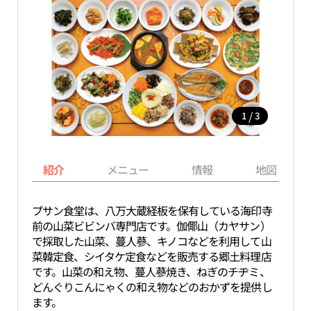
/
1
3
紹介
メニュー
情報
地図
プサン食堂は、八万大蔵経板を保有している海印寺
前の山菜ビビンバ専門店です。伽倻山（カヤサン）
で採取した山菜、蔓人蔘、キノコなどを利用して山
菜韓定食、シイタケ定食などを販売する郷土料理店
です。山菜の和え物、蔓人蔘焼き、ねぎのチヂミ、
どんぐりこんにゃくの和え物などのおかずを提供し
ます。