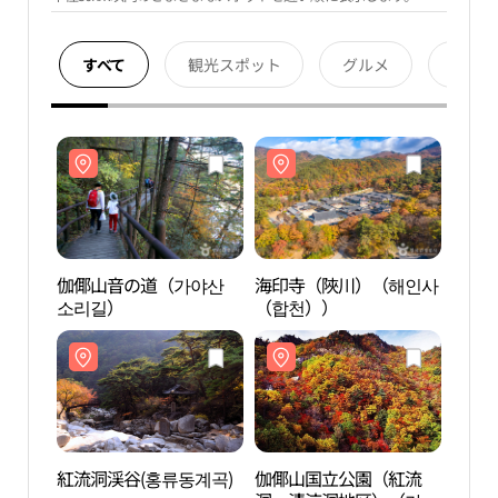
すべて
観光スポット
グルメ
宿泊
伽倻山音の道（가야산
海印寺（陜川）（해인사
伽倻
소리길）
（합천））
소리
紅流洞渓谷(홍류동계곡)
伽倻山国立公園（紅流
紅流洞