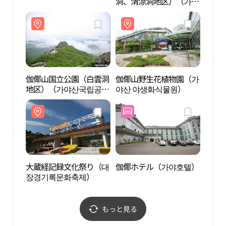
洞、清涼洞地区）（가야
산국립공원（홍류동,청
량동지구））
伽倻山国立公園（白雲洞
伽倻山野生花植物園（가
伽倻
地区）（가야산국립공원
야산 야생화식물원）
地区
（백운동 지구））
（백
大蔵経記録文化祭り（대
伽倻ホテル（가야호텔）
コチャ
장경기록문화축제）
ーリン
노화힐
もっと見る