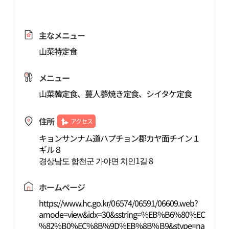
主なメニュー
山菜特定食
メニュー
山菜韓定食、蔓人蔘焼き定食、シイタケ定食
住所
アクセス
キョンサンナム道ハプチョン郡カヤ面チイン１
ギル８
경상남도 합천군 가야면 치인1길 8
ホームページ
https://www.hc.go.kr/06574/06591/06609.web?
amode=view&idx=30&sstring=%EB%B6%80%EC
%82%B0%EC%8B%9D%EB%8B%B9&stype=na