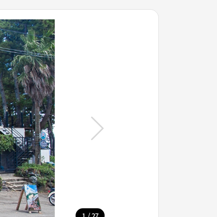
/
1
27