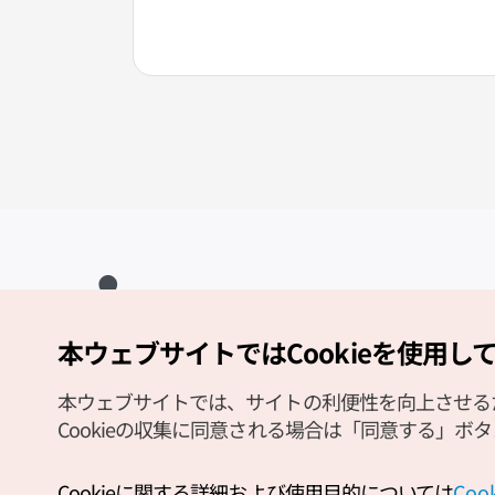
本ウェブサイトではCookieを使用し
Copyright (c) Korea Tourism Organization All Rights Reserved.
サイトエラー報告
公式メール
japanese@knto.or.kr
本ウェブサイトでは、サイトの利便性を向上させるため
Cookieの収集に同意される場合は「同意する」ボ
Cookieに関する詳細および使用目的については
Co