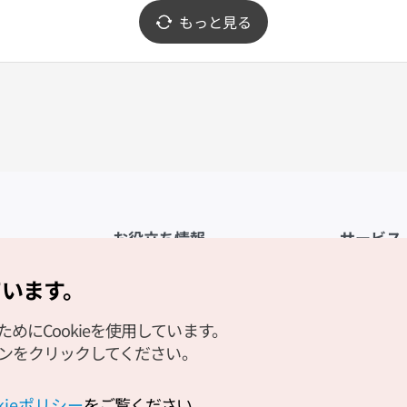
もっと見る
お役立ち情報
サービス
公式アプリ「VISITKOREA」
利用規約
ています。
1330観光通訳案内
FAQ
にCookieを使用しています。
観光資料ダウンロード
プライバシ
タンをクリックしてください。
デジタルブック／電子書籍
Cookieの
PHOTO KOREA
Cookieポ
okieポリシー
をご覧ください。