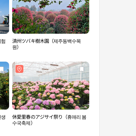
체험
済州ツバキ樹木園（제주동백수목
南元クンオン海岸（
원）
연생
休愛里春のアジサイ祭り（휴애리 봄
5.16道路森のトンネ
수국축제）
널）