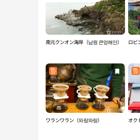
南元クンオン海岸（남원 큰엉해안）
ロビ
ワランワラン（와랑와랑）
オク