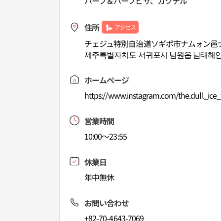
ハーフ＆ハーフピザ、カクテル
住所
アクセス
チェジュ特別自治道ソギポ市ナムォン邑ナ
제주특별자치도 서귀포시 남원읍 남태해안로
ホームページ
https://www.instagram.com/the.dull_ice_
営業時間
10:00～23:55
休業日
年中無休
お問い合わせ
+82-70-4643-7069