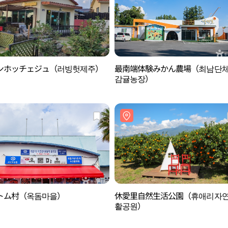
ンホッチェジュ（러빙헛제주）
最南端体験みかん農場（최남단
감귤농장）
トム村（옥돔마을）
休愛里自然生活公園（휴애리자
활공원）