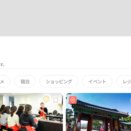
す。
メ
宿泊
ショッピング
イベント
レ