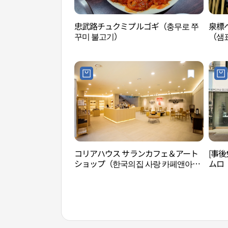
忠武路チュクミプルゴギ（충무로 쭈
泉標
꾸미 불고기）
（샘
コリアハウス サランカフェ＆アート
[事
ショップ（한국의집 사랑 카페앤아트
ムロ
샵）
점)