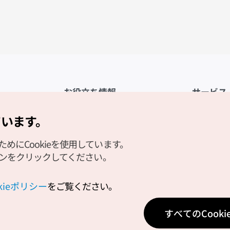
お役立ち情報
サービス
公式アプリ「VISITKOREA」
利用規約
ています。
1330観光通訳案内
FAQ
にCookieを使用しています。
観光資料ダウンロード
プライバシ
タンをクリックしてください。
デジタルブック／電子書籍
Cookieの
PHOTO KOREA
Cookieポ
okieポリシー
をご覧ください。
Odii
位置情報サ
すべてのCook
個人位置情