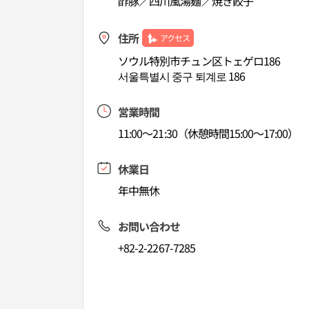
酢豚／四川風湯麺／焼き餃子
住所
アクセス
ソウル特別市チュン区トェゲロ186
서울특별시 중구 퇴계로 186
営業時間
11:00～21:30（休憩時間15:00～17:00）
休業日
年中無休
お問い合わせ
+82-2-2267-7285