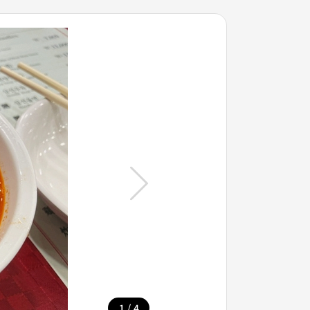
/
1
4