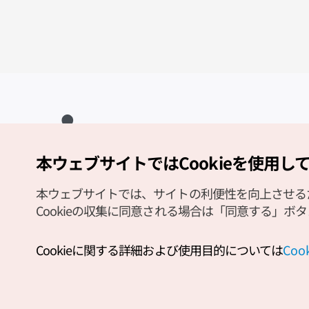
本ウェブサイトではCookieを使用し
Copyright (c) Korea Tourism Organization All Rights Reserved.
サイトエラー報告
公式メール
japanese@knto.or.kr
本ウェブサイトでは、サイトの利便性を向上させるため
Cookieの収集に同意される場合は「同意する」ボ
Cookieに関する詳細および使用目的については
Co