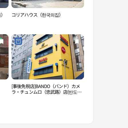
을）
コリアハウス（한국의집）
泉標ヘリテージスペ
（샘표 헤리티지스페
[事後免税店]BANDO（バンド）カメ
明宝アートホール（
ラ・チュンムロ（忠武路）店(반도카
메라 충무로점)