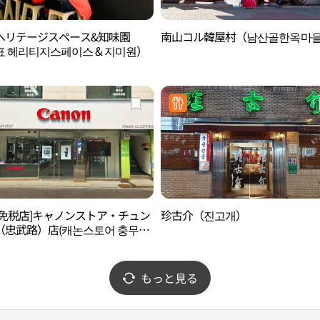
ヘリテージスペース&知味園
南山コル韓屋村（남산골한옥마
표 헤리티지스페이스 & 지미원）
後免税店]キャノンストア・チュン
珍古介（진고개）
（忠武路）店(캐논스토어 충무로
もっと見る