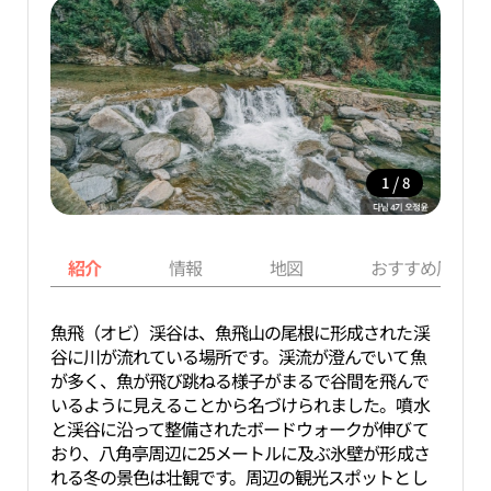
/
1
8
紹介
情報
地図
おすすめ周辺ス
魚飛（オビ）渓谷は、魚飛山の尾根に形成された渓
谷に川が流れている場所です。渓流が澄んでいて魚
が多く、魚が飛び跳ねる様子がまるで谷間を飛んで
いるように見えることから名づけられました。噴水
と渓谷に沿って整備されたボードウォークが伸びて
おり、八角亭周辺に25メートルに及ぶ氷壁が形成さ
れる冬の景色は壮観です。周辺の観光スポットとし