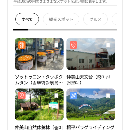
半径50km以内のさまざまなスポットを近い順に表示します。
すべて
観光スポット
グルメ
宿泊
ソットゥコン・タッポク
仲美山天文台（중미산
仲美
ムタン（솥뚜껑닭볶음
천문대）
천문
탕）
仲美山自然休養林（중미
楊平パラグライディング
舍那