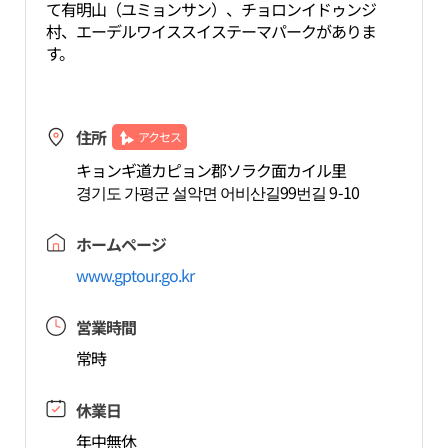
て有明山（ユミョンサン）、チョロンイドゥンジ
村、エーデルワイススイステーマパークがありま
す。
住所
アクセス
キョンギ道カピョン郡ソラク面カイル里
경기도 가평군 설악면 어비산길99번길 9-10
ホームページ
www.gptour.go.kr
営業時間
常時
休業日
年中無休