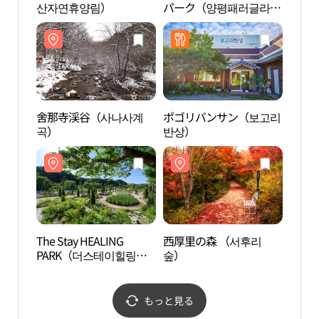
산자연휴양림）
パーク（양평패러글라이
곡）
딩파크）
舍那寺渓谷（사나사계
ポゴリバンサン（보고리
西厚
곡）
반상）
숲）
The Stay HEALING
西厚里の森 （서후리
エー
PARK（더스테이힐링파
숲）
ーマ
크）
스위
もっと見る