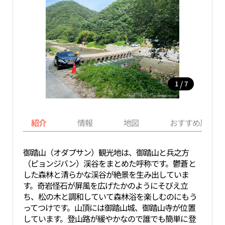
/
1
7
紹介
情報
地図
おすすめ周辺ス
御踏山（オダプサン）観光地は、御踏山と兵之方
（ピョンジバン）渓谷をまとめた呼称です。鬱蒼と
した森林と清らかな渓谷が絶景を生み出していま
す。奇岩怪石が屏風を広げたかのようにそびえ立
ち、松の木と調和していて森林浴を楽しむのにもう
ってつけです。山頂には御踏山城、御踏山寺が位置
しています。登山路が緩やかなので誰でも簡単に登