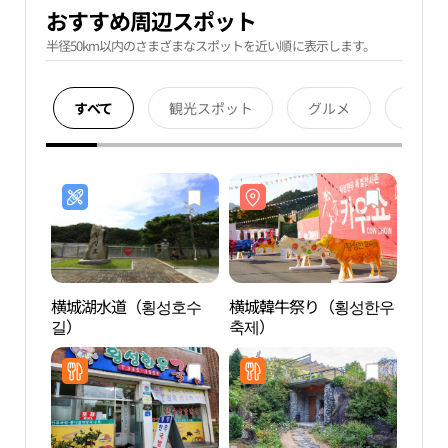
おすすめ周辺スポット
半径50km以内のさまざまなスポットを近い順に表示します。
すべて
観光スポット
グルメ
宿泊
横城湖水道（횡성호수
横城韓牛祭り（횡성한우
寿陀
길）
축제）