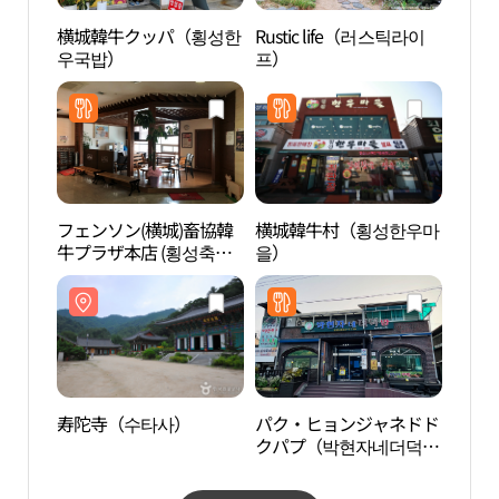
横城韓牛クッパ（횡성한
Rustic life（러스틱라이
雉岳
우국밥）
프）
국립
フェンソン(横城)畜協韓
横城韓牛村（횡성한우마
亀龍
牛プラザ本店 (횡성축협
을）
한우프라자 본점)
寿陀寺（수타사）
パク・ヒョンジャネドド
安興
クパプ（박현자네더덕
ク村
밥）
마을