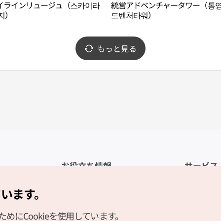
イラインリュージュ（스카이라
統営アドベンチャータワー（통영
지）
드벤처타워）
もっと見る
お役立ち情報
サービス
公式アプリ「VISITKOREA」
利用規約
ています。
1330観光通訳案内
FAQ
にCookieを使用しています。
観光資料ダウンロード
プライバシ