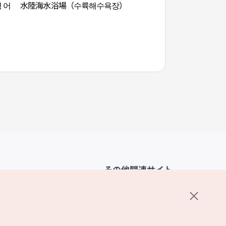
 어
水陸海水浴場（수륙해수욕장）
統営アドベンチャー
드벤처타워）
その他関連サイト
韓国観光公社
K-MICE
ーポリシー