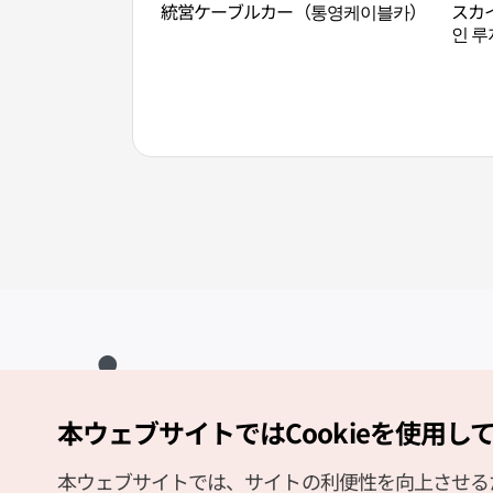
統営ケーブルカー（통영케이블카）
スカ
인 루
本ウェブサイトではCookieを使用し
Copyright (c) Korea Tourism Organization All Rights Reserved.
サイトエラー報告
公式メール
japanese@knto.or.kr
本ウェブサイトでは、サイトの利便性を向上させるため