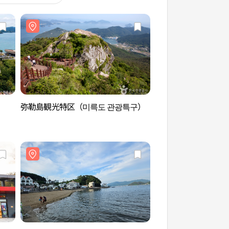
弥勒島観光特区（미륵도 관광특구）
忠武公遊覧船ピョル
무공유람선별빛투어