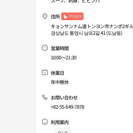
スープ、刺身、ビビンバ
住所
アクセス
キョンサンナム道トンヨン市ナンポ2ギル
경상남도 통영시 남포2길 41 (도남동)
営業時間
10:00～21:30
休業日
年中無休
お問い合わせ
+82-55-649-7878
利用案内