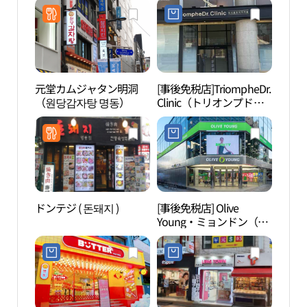
元堂カムジャタン明洞
[事後免税店]TriompheDr.
明洞
（원당감자탕 명동）
Clinic（トリオンプドク
（명
タークリニック）(트리
옹프닥터의원)
ドンテジ ( 돈돼지 )
[事後免税店] Olive
COC
Young・ミョンドン（明
洞店
洞）タウン店(올리브영
소（
명동 타운점)