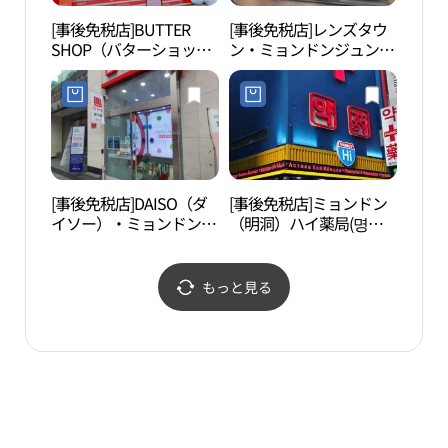
[事後免税店]BUTTER
[事後免税店]レンズタウ
明洞
SHOP（バターショッ
ン・ミョンドンジュンア
타극
プ）・ミョンドン（明
ン（明洞中央）店(렌즈
洞）店(버터샵 명동점)
타운 명동중앙점)
[事後免税店]DAISO（ダ
[事後免税店]ミョンドン
ソウ
イソー）・ミョンドン
（明洞）ハイ薬局(명동
명동
（明洞）本店(다이소 명
하이약국)
동본점)
もっと見る