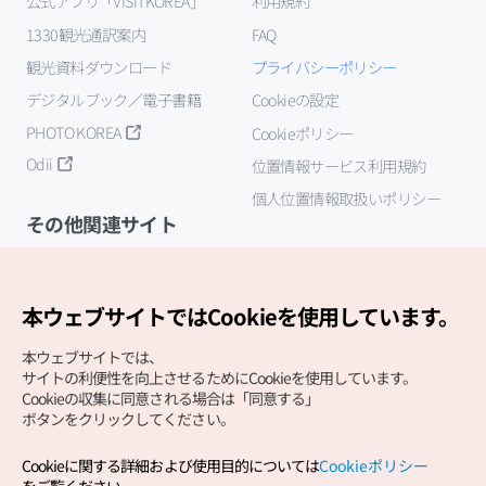
公式アプリ「VISITKOREA」
利用規約
1330観光通訳案内
FAQ
観光資料ダウンロード
プライバシーポリシー
デジタルブック／電子書籍
Cookieの設定
PHOTO KOREA
Cookieポリシー
Odii
位置情報サービス利用規約
個人位置情報取扱いポリシー
その他関連サイト
韓国観光公社
K-MICE
本ウェブサイトではCookieを使用しています。
本ウェブサイトでは、
サイトの利便性を向上させるためにCookieを使用しています。
Cookieの収集に同意される場合は「同意する」
ボタンをクリックしてください。
Cookieに関する詳細および使用目的については
Cookieポリシー
Copyright (c) Korea Tourism Organization All Rights