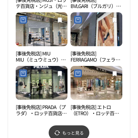
テ百貨店・ンジュ（光
BVLGARI（ブルガリ）・
（광
州）店(MUJI 롯데백화점
ロッテ百貨店・ンジュ
광주점)
（光州）店(불가리 롯데
백화점 광주점)
[事後免税店] MIU
[事後免税店]
KJB
MIU（ミュウミュウ）・
FERRAGAMO（フェラガ
行金融
ロッテ百貨店・ンジュ
モ）・ロッテ百貨店クァ
융박
（光州）店(미우미우 롯
ンジュ（光州）店(페라
융박
데백화점 광주점)
가모 롯데백화점 광주점)
[事後免税店] PRADA（プ
[事後免税店] エトロ
5.1
ラダ）・ロッテ百貨店ク
（ETRO）・ロッテ百貨
（5•
ァンジュ（光州）店(프
店・ンジュ（光州）店
관）
라다 롯데백화점 광주점)
(에트로 롯데백화점 광주
점)
もっと見る