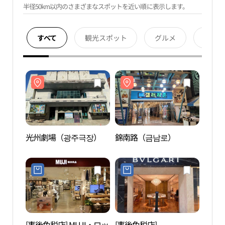
半径50km以内のさまざまなスポットを近い順に表示します。
すべて
観光スポット
グルメ
宿泊
光州劇場（광주극장）
錦南路（금남로）
光州
[事後免税店] MUJI・ロッ
[事後免税店]
円覚