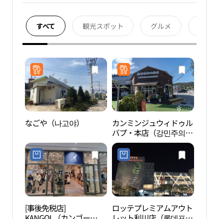
すべて
観光スポット
グルメ
宿泊
なごや（나고야）
カンミンジュウィドゥル
徳坪
バプ・本店（강민주의들
평자
밥 본점）
[事後免税店]
ロッテプレミアムアウト
清渓
KANGOL（カンゴー
レット利川店（롯데프리