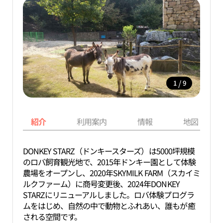
/
1
9
紹介
利用案内
情報
地図
DONKEY STARZ（ドンキースターズ）は5000坪規模
のロバ飼育観光地で、2015年ドンキー園として体験
農場をオープンし、2020年SKYMILK FARM（スカイミ
ルクファーム）に商号変更後、2024年DONKEY
STARZにリニューアルしました。ロバ体験プログラ
ムをはじめ、自然の中で動物とふれあい、誰もが癒
される空間です。