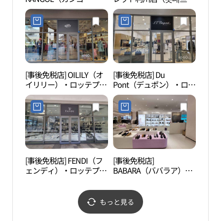
ル）・ロッテプレミアム
미엄아울렛 이천점）
アウトレットイチョン
（利川）店(캉골 롯데프
리미엄아울렛 이천점)
[事後免税店] OILILY（オ
[事後免税店] Du
雪峯
イリリー）・ロッテプレ
Pont（デュポン）・ロッ
ミアムアウトレットイチ
テプレミアムアウトレッ
ョン（利川）店(오일릴
トイチョン（利川）店
리 롯데프리미엄아울렛
(듀퐁 롯데프리미엄아울
이천점)
렛 이천점)
[事後免税店] FENDI（フ
[事後免税店]
利川
ェンディ）・ロッテプレ
BABARA（ババラア）・
Ye's
ミアムアウトレットイチ
ロッテプレミアムアウト
술마
ョン（利川）店(탠디 롯
レットイチョン（利川）
크）
데프리미엄아울렛 이천
店(바바라 롯데프리미엄
もっと見る
점)
아울렛 이천점)