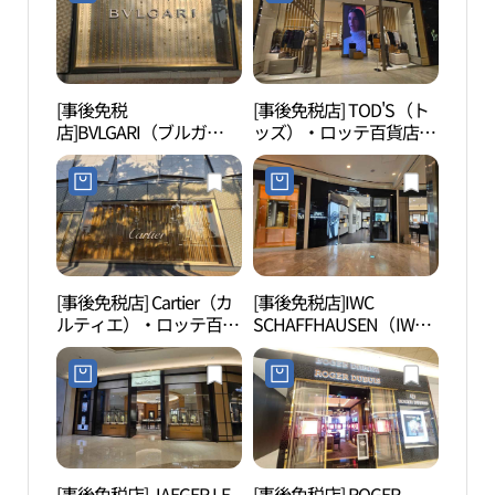
エル）店(휴고보스 롯데
백화점 잠실 에비뉴엘점)
[事後免税
[事後免税店] TOD'S（ト
ロッ
店]BVLGARI（ブルガ
ッズ）・ロッテ百貨店チ
ロッ
リ）・ロッテ百貨店チャ
ャムシル（蚕室）
（롯
ムシル（蚕室）
AVENUEL（アヴェニュ
드몰
AVENUEL（アヴェニュ
エル）店(토즈 롯데백화
エル）店(불가리 롯데백
점 잠실 에비뉴엘점)
화점 잠실 에비뉴엘점)
[事後免税店] Cartier（カ
[事後免税店]IWC
シャ
ルティエ）・ロッテ百貨
SCHAFFHAUSEN（IWC
（샤
店チャムシル（蚕室）
シャフハウゼン）・ロッ
AVENUEL（アヴェニュ
テ百貨店チャムシル（蚕
エル）店(까르띠에 롯데
室）AVENUEL（アヴェ
백화점 잠실 에비뉴엘점)
ニュエル）店(IWC 샤프
하우젠 롯데백화점 잠실
에비뉴엘점)
[事後免税店] JAEGER LE
[事後免税店] ROGER
ロッ