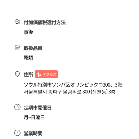
付加価値税還付方法
事後
取扱品目
靴類
住所
アクセス
ソウル特別市ソンパ区オリンピックロ300、3階
서울특별시 송파구 올림픽로 300 (신천동) 3층
定期市開催日
月~日曜日
営業時間