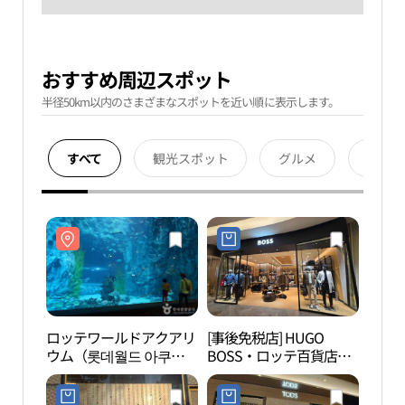
おすすめ周辺スポット
半径50km以内のさまざまなスポットを近い順に表示します。
すべて
観光スポット
グルメ
宿泊
ロッテワールドアクアリ
[事後免税店] HUGO
ロッ
ウム（롯데월드 아쿠아
BOSS・ロッテ百貨店チ
ウム
리움）
ャムシル（蚕室）
리움
AVENUEL（アヴェニュ