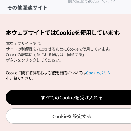
個人位置情報取扱いポリシー
その他関連サイト
韓国観光公社
K-MICE
本ウェブサイトではCookieを使用しています。
本ウェブサイトでは、
サイトの利便性を向上させるためにCookieを使用しています。
Cookieの収集に同意される場合は「同意する」
ボタンをクリックしてください。
Cookieに関する詳細および使用目的については
Cookieポリシー
Copyright (c) Korea Tourism Organization All Rights
をご覧ください。
Reserved.
サイトエラー報告
公式メール
japanese@knto.or.kr
すべてのCookieを受け入れる
Cookieを設定する