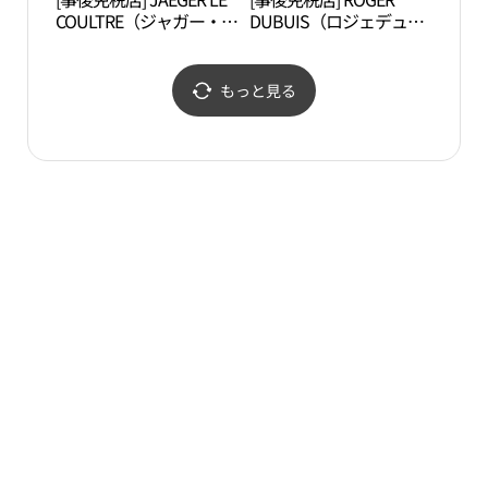
COULTRE（ジャガー・ル
DUBUIS（ロジェデュブ
チャ
クルト）・ロッテ百貨店
イ）・ロッテ百貨店チャ
벤처
チャムシル（蚕室）
ムシル（蚕室）
AVENUEL（アヴェニュ
AVENUEL（アヴェニュ
もっと見る
エル）店(예거르쿨트르
エル）店(로저드뷔 롯데
롯데백화점 잠실 에비뉴
백화점 잠실 에비뉴엘점)
엘점)