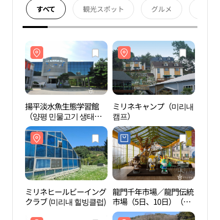
すべて
観光スポット
グルメ
宿泊
揚平淡水魚生態学習館
ミリネキャンプ（미리내
揚平
（양평 민물고기 생태학
캠프）
（양평
습관）
습관
ミリネヒールビーイング
龍門千年市場／龍門伝統
ミリ
クラブ (미리내 힐빙클럽)
市場（5日、10日）（용
クラブ
문천년시장／용문전통시