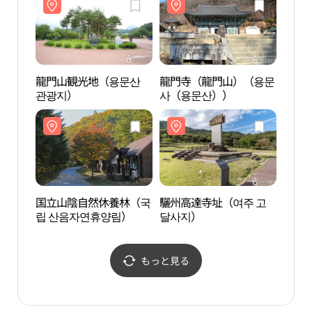
장（5, 10일））
龍門山観光地（용문산
龍門寺（龍門山）（용문
龍門
관광지）
사（용문산））
사（
国立山陰自然休養林（국
驪州高達寺址（여주 고
驪州
립 산음자연휴양림）
달사지）
달사
もっと見る