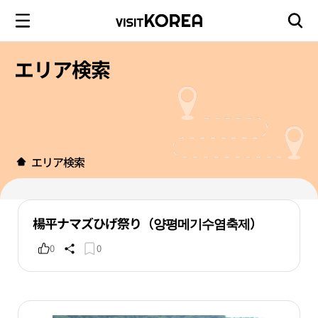
エリア検索
エリア検索
楊平ナマズひげ祭り（양평메기수염축제）
0
0